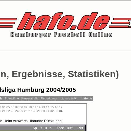
n, Ergebnisse, Statistiken)
sliga Hamburg 2004/2005
lle
Spielpläne
Kreuztabelle
Fieberkurven
Ligastatistik
hafo.de
3
04
05
06
07
08
09
10
11
12
13
14
15
16
17
0
21
22
23
24
25
26
27
28
29
30
31
32
33
34
le
Heim
Auswärts
Hinrunde
Rückrunde
Sp.
s
u
n
Tore
Diff.
Pkt.