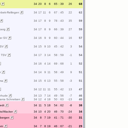
l
34
20
8
6
65
:
39
26
68
nbek-Rellingen
34
17
11
6
67
:
45
22
62
34
17
8
9
78
:
43
35
59
eberg
34
17
8
9
66
:
39
27
59
ler SV
34
16
9
9
60
:
44
16
57
TSV
34
15
9
10
45
:
42
3
54
er TSV
34
17
3
14
58
:
59
-1
54
34
16
4
14
69
:
68
1
52
or
34
14
9
11
58
:
49
9
51
oma
34
15
6
13
55
:
58
-3
51
34
12
11
11
55
:
42
13
47
tehude
34
13
7
14
49
:
56
-7
46
ania Schnelsen
34
12
4
18
50
:
63
-13
40
tedt
34
11
5
18
54
:
62
-8
38
rts/Wacker
34
10
4
20
46
:
70
-24
34
nbergen
34
8
7
19
41
:
71
-30
31
orn
34
7
8
19
46
:
67
-21
29