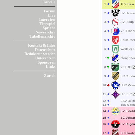
Tabelle
1
TSV Sase
Forum
2
SV Halste
Live
Interview
3
SV Lurup
Tippspiel
Spr che
4
VfL Pinn
Newsarchiv
Tabellenarchiv
5
Barsbütte
Kontakt & Infos
6
Wedeler 
Datenschutz
Redakteur werden
Unterst tzen
7
Niendorf
Sponsoren
Links
8
V f L 93
Zur ck
9
SC Cond
10
USC Pal
11
H E B C
12
BSV Bux
13
TuS Germ
14
SV Eidels
15
SC Vorwä
16
SV Ruge
17
FC Elmsh