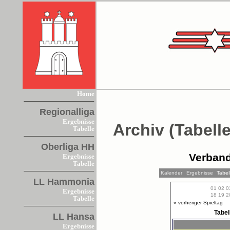
Home
Regionalliga
Ergebnisse
Archiv (Tabelle
Tabelle
Oberliga HH
Verband
Ergebnisse
Tabelle
Kalender
Ergebnisse
Tabe
LL Hammonia
01
02
0
Ergebnisse
18
19
2
Tabelle
« vorheriger Spieltag
Tabel
LL Hansa
Ergebnisse