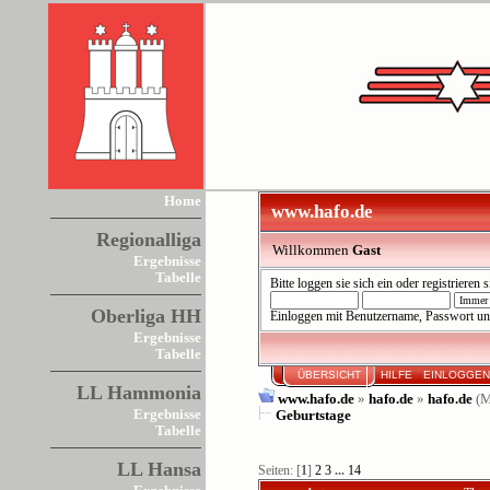
Home
www.hafo.de
Regionalliga
Willkommen
Gast
Ergebnisse
Tabelle
Bitte
loggen sie sich ein
oder
registrieren s
Oberliga HH
Einloggen mit Benutzername, Passwort un
Ergebnisse
Tabelle
ÜBERSICHT
HILFE
EINLOGGE
LL Hammonia
www.hafo.de
»
hafo.de
»
hafo.de
(M
Ergebnisse
Geburtstage
Tabelle
LL Hansa
Seiten: [
1
]
2
3
...
14