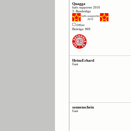
Quagga
hafo supporter 2010
3. Bundesliga
Offline
Beiträge: 869
HeinzErhard
Gast
sonnenschein
Gast