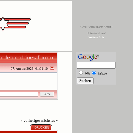
Gefällt euch unsere Arbeit?
Unterstützt uns!
Weitere Info
07. August 2026, 01:01:10
Web
hafo.de
« vorheriges
nächstes »
DRUCKEN