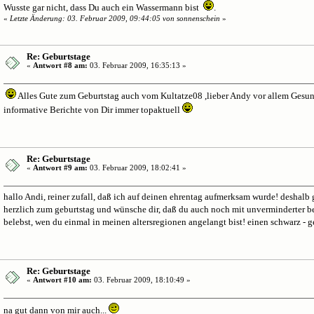
Wusste gar nicht, dass Du auch ein Wassermann bist
.
«
Letzte Änderung: 03. Februar 2009, 09:44:05 von sonnenschein
»
Re: Geburtstage
«
Antwort #8 am:
03. Februar 2009, 16:35:13 »
Alles Gute zum Geburtstag auch vom Kultatze08 ,lieber Andy vor allem Gesun
informative Berichte von Dir immer topaktuell
Re: Geburtstage
«
Antwort #9 am:
03. Februar 2009, 18:02:41 »
hallo Andi, reiner zufall, daß ich auf deinen ehrentag aufmerksam wurde! deshalb g
herzlich zum geburtstag und wünsche dir, daß du auch noch mit unverminderter b
belebst, wen du einmal in meinen altersregionen angelangt bist! einen schwarz 
Re: Geburtstage
«
Antwort #10 am:
03. Februar 2009, 18:10:49 »
na gut dann von mir auch...