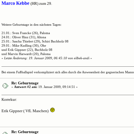
Marco Kebbe
(HR) zum 29.
Weitere Geburtstage in den nächsten Tagen:
21.01.: Sven Francke (26), Paloma
24.01.: Oliver Hinz (31), Altona
25.01.: Sascha Thielert (29), Schiri Buchholz 08
29.01.: Mike Kudling (30), Ohe
und Erik Gippner (22), Buchholz 08
und Marvin Harwardt (20), Paloma
«
Letzte Änderung: 19. Januar 2009, 06:45:10 von eilbek-andi
»
Bei einem Fußballspiel verkompliziert sich alles durch die Anwesenheit der gegnerischen Mannsc
Re: Geburtstage
«
Antwort #2 am:
19. Januar 2009, 09:14:51 »
Korrekur:
Erik Gippner ( VfL Maschen)
Re: Geburtstage