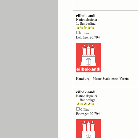
eilbek-andi
Nationalspieler
1. Bundesliga
Offline
Beiträge: 20.794
Hamburg - Meine Stadt, mein Verein
eilbek-andi
Nationalspieler
1. Bundesliga
Offline
Beiträge: 20.794