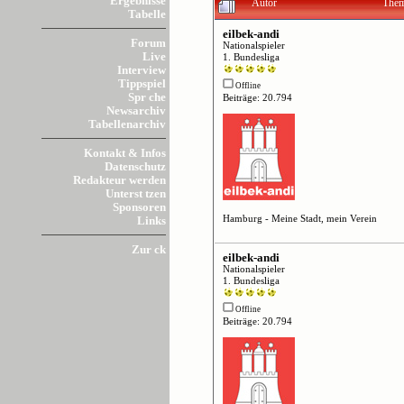
Ergebnisse
Autor
Them
Tabelle
eilbek-andi
Forum
Nationalspieler
Live
1. Bundesliga
Interview
Tippspiel
Offline
Spr che
Beiträge: 20.794
Newsarchiv
Tabellenarchiv
Kontakt & Infos
Datenschutz
Redakteur werden
Unterst tzen
Sponsoren
Hamburg - Meine Stadt, mein Verein
Links
Zur ck
eilbek-andi
Nationalspieler
1. Bundesliga
Offline
Beiträge: 20.794