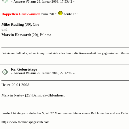
«
Antwort #3 am:
29. Januar 2009, 17:53:42 »
Doppelten Glückwunsch
zum "50."
heute an:
Mike Kudling
(30), Ohe
und
Marvin Harwardt
(20), Paloma
Bei einem Fußballspiel verkompliziert sich alles durch die Anwesenheit der gegnerischen Mannsc
Re: Geburtstage
«
Antwort #4 am:
29. Januar 2009, 22:12:40 »
Heute 29.01.2008:
Marvin Nartey (25) Barmbek-Uhlenhorst
Fussball ist ein ganz einfaches Spiel. 22 Mann rennen hinter einem Ball hinterher und am End
https://www.facebookpageshub.com