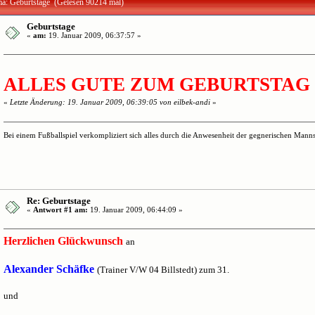
a: Geburtstage (Gelesen 90214 mal)
Geburtstage
«
am:
19. Januar 2009, 06:37:57 »
ALLES GUTE ZUM GEBURTSTAG 
«
Letzte Änderung: 19. Januar 2009, 06:39:05 von eilbek-andi
»
Bei einem Fußballspiel verkompliziert sich alles durch die Anwesenheit der gegnerischen Mannsc
Re: Geburtstage
«
Antwort #1 am:
19. Januar 2009, 06:44:09 »
Herzlichen Glückwunsch
an
Alexander Schäfke
(Trainer V/W 04 Billstedt) zum 31.
und