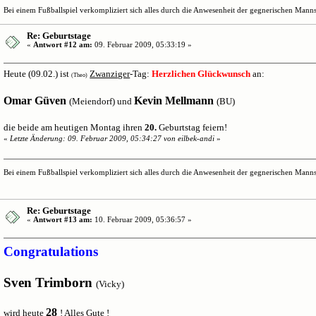
Bei einem Fußballspiel verkompliziert sich alles durch die Anwesenheit der gegnerischen Mannsc
Re: Geburtstage
«
Antwort #12 am:
09. Februar 2009, 05:33:19 »
Heute (09.02.) ist
Zwanziger
-Tag:
Herzlichen Glückwunsch
an:
(Theo)
Omar Güven
Kevin Mellmann
(Meiendorf) und
(BU)
die beide am heutigen Montag ihren
20.
Geburtstag feiern!
«
Letzte Änderung: 09. Februar 2009, 05:34:27 von eilbek-andi
»
Bei einem Fußballspiel verkompliziert sich alles durch die Anwesenheit der gegnerischen Mannsc
Re: Geburtstage
«
Antwort #13 am:
10. Februar 2009, 05:36:57 »
Congratulations
Sven Trimborn
(Vicky)
28
wird heute
! Alles Gute !