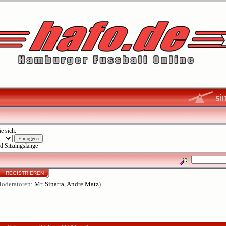
ie sich
.
d Sitzungslänge
N
REGISTRIEREN
oderatoren:
Mr. Sinatra
,
Andre Matz
)