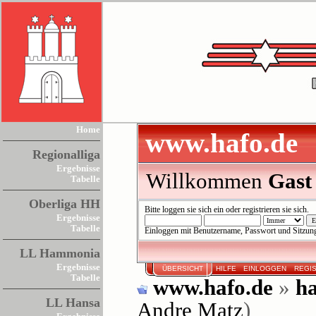
Home
www.hafo.de
Regionalliga
Ergebnisse
Willkommen
Gast
Tabelle
Oberliga HH
Bitte
loggen sie sich ein
oder
registrieren sie sich
.
Ergebnisse
Tabelle
Einloggen mit Benutzername, Passwort und Sitzun
LL Hammonia
Ergebnisse
ÜBERSICHT
HILFE
EINLOGGEN
REGI
Tabelle
www.hafo.de
»
ha
LL Hansa
Andre Matz
)