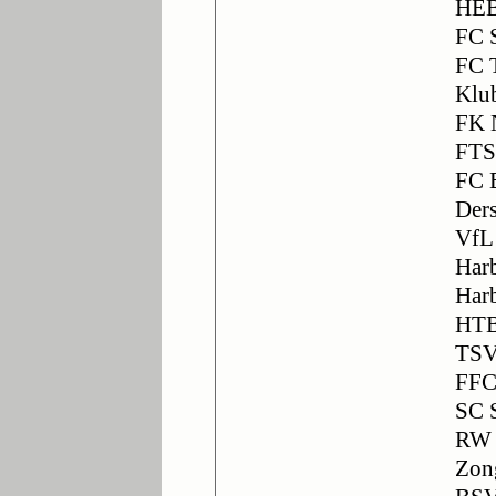
HEB
FC 
FC 
Klu
FK 
FTS
FC 
Der
VfL
Har
Har
HTB
TSV
FFC
SC 
RW 
Zon