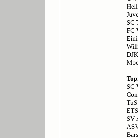
Hell
Juv
SC 
FC 
Ein
Wil
DJK
Moo
Top
SC 
Con
TuS
ETS
SV 
ASV
Bars