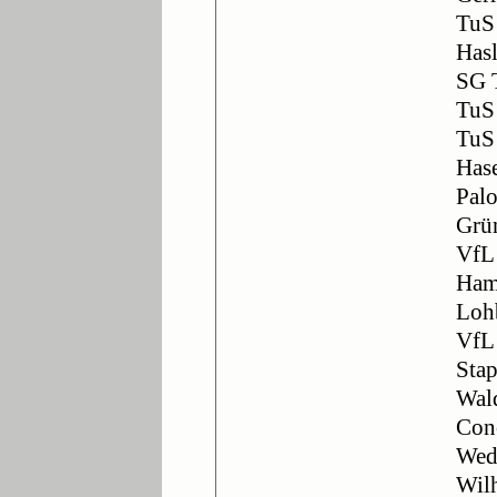
TuS
Hasl
SG 
TuS
TuS
Hase
Pal
Grü
VfL 
Ham
Loh
VfL 
Stap
Wald
Conc
Wed
Wil