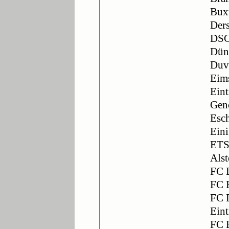
Bux
Ders
DSC
Dün
Duve
Eims
Eint
Genc
Esc
Eini
ETS
Alst
FC B
FC 
FC 
Eint
FC E