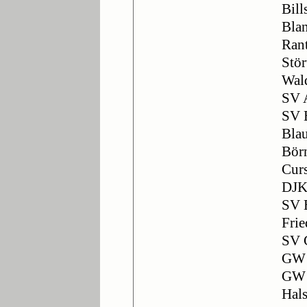
Bill
Blan
Rant
Stör
Wal
SV 
SV 
Blau
Bör
Cur
DJK
SV E
Frie
SV G
GW 
GW 
Hals