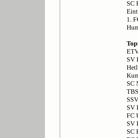
SC 
Eint
1. 
Hum
Top
ETV
SV 
Het
Kum
SC 
TBS
SSV
SV 
FC 
SV 
SC 