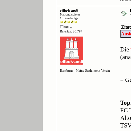
Bei ein
eilbek-andi
Nationalspieler
1. Bundesliga
Zita
Offline
Beiträge: 20.794
Ausl
Die
(ana
Hamburg - Meine Stadt, mein Verein
Top
= G
Top
FC 
Alt
TSV