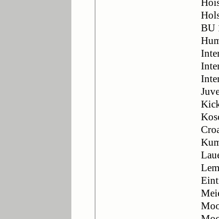
Hois
Hol
BU 
Hum
Inte
Inte
Inte
Juve
Kick
Kos
Croa
Kum
Lau
Lem
Eint
Mei
Moo
Moo