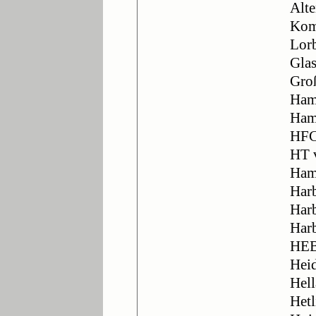
Alte
Kom
Lorb
Glas
Groß
Ham
Ham
HFC
HT 
Ham
Har
Harb
Har
HEB
Hei
Hell
Hetl