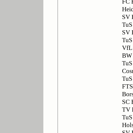
FC 
Hei
SV 
TuS
SV 
TuS
VfL
BW 
TuS
Cos
TuS
FTS
Bors
SC 
TV 
TuS
Hol
SV 