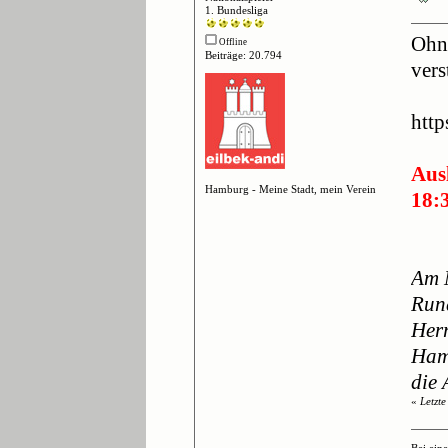
1. Bundesliga
Ohne
Offline
Beiträge: 20.794
vers
http
Aus
Hamburg - Meine Stadt, mein Verein
18:
Am M
Run
Herr
Hamb
die
«
Letzt