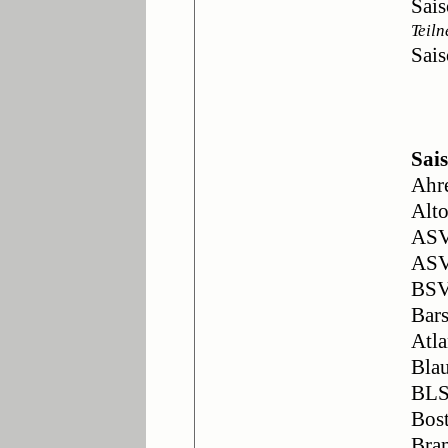
Sai
Teil
Sai
Sai
Ahr
Alto
ASV
ASV
BSV
Bars
Atla
Bla
BLS
Bost
Bram