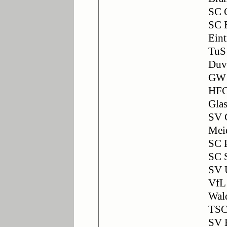
SC 
SC 
Eint
TuS
Duv
GW 
HFC
Gla
SV 
Mei
SC 
SC 
SV 
VfL
Wal
TSC
SV 