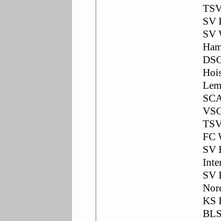
TSV
SV E
SV 
Ham
DSC
Hoi
Lem
SCA
VSG
TSV
FC 
SV 
Inte
SV 
Nor
KS 
BLS