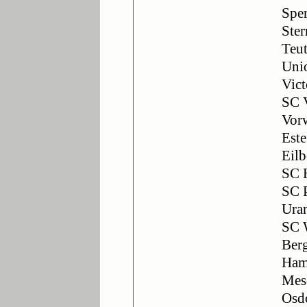
Sper
Ster
Teut
Uni
Vict
SC V
Vor
Este
Eilb
SC 
SC 
Uran
SC 
Berg
Ham
Mes
Osdo