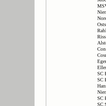
MSV
Nien
Nor
Osts
Rahl
Riss
Alst
Con
Cos
Egen
Elle
SC 
SC 
Hans
Nien
SC 
SC 