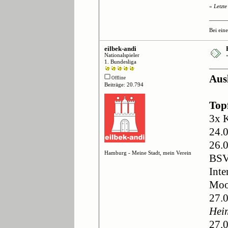
«
Letzt
Bei ein
eilbek-andi
Nationalspieler
1. Bundesliga
Aus
Offline
Beiträge: 20.794
Top
3x 
24.
26.
Hamburg - Meine Stadt, mein Verein
BSV
Int
Moo
27.
Hei
27.