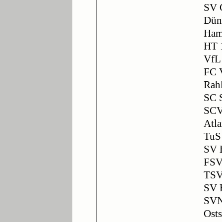
SV 
Dün
Ham
HT 
VfL
FC 
Rahl
SC 
SCV
Atla
TuS
SV 
FSV
TSV
SV 
SVN
Ost