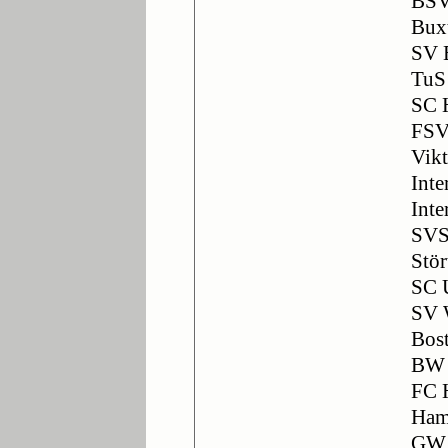
BSV
Bux
SV 
TuS
SC 
FSV
Vik
Inte
Int
SVS
Stö
SC 
SV 
Bos
BW 
FC 
Ham
GW 