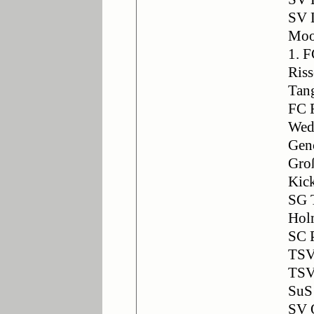
SV 
Moo
1. 
Ris
Tan
FC 
Wed
Genc
Gro
Kic
SG 
Hol
SC 
TSV
TSV
SuS
SV 