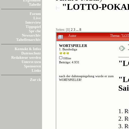
Ergebnisse
"LOTTO-POKAL" 
Tabelle
Forum
Live
Interview
Tippspiel
Seiten: [
1
]
2
3
...
8
Spr che
Newsarchiv
Autor
Thema: "LOT
Tabellenarchiv
WORTSPIELER
Kontakt & Infos
1. Bundesliga
Datenschutz
Redakteur werden
Offline
"L
Unterst tzen
Beiträge: 4.931
Sponsoren
Links
nach der dahmsspiegelung wurde er zum
"L
Zur ck
WORTSPIELER!
Sa
1. 
2. 
3. 