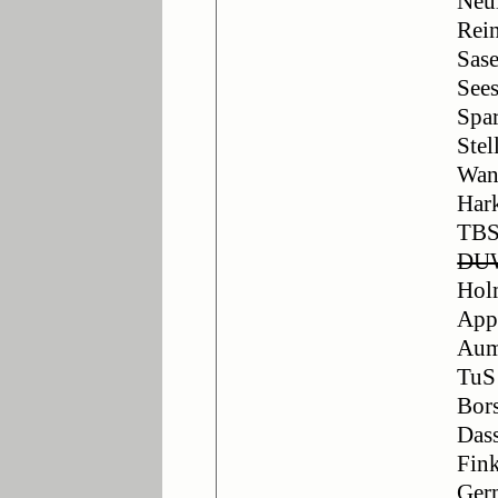
Neu
Rei
Sase
Sees
Spar
Stel
Wand
Hark
TBS
DUW
Hol
App
Aum
TuS
Bors
Dass
Fin
Ger