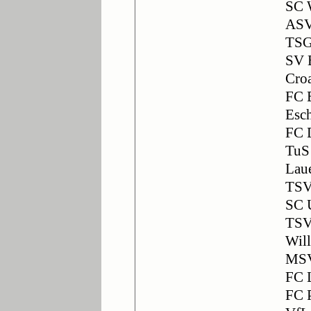
SC 
ASV
TSG
SV B
Croa
FC 
Esc
FC 
TuS
Lau
TSV
SC 
TSV
Wil
MSV
FC 
FC 