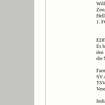
Will
Zon
Hell
1. F
EDI
Es h
den 
die
Far
SV 
TSV
Ver
Ind