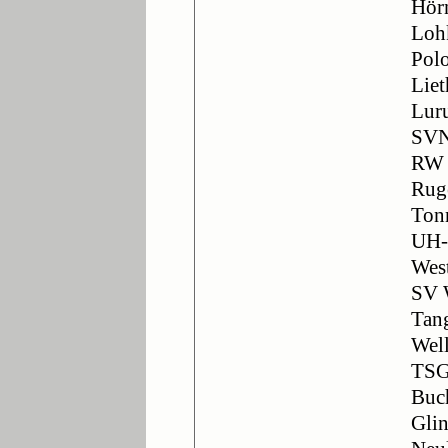
Hörn
Loh
Polo
Liet
Lur
SVN
RW 
Rug
Ton
UH-
West
SV 
Tang
Well
TSG
Buc
Glin