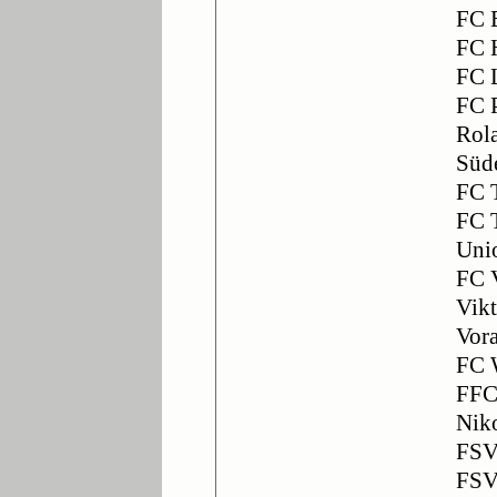
FC 
FC 
FC 
FC 
Rol
Süde
FC T
FC 
Uni
FC V
Vikt
Vor
FC 
FFC
Niko
FSV
FSV