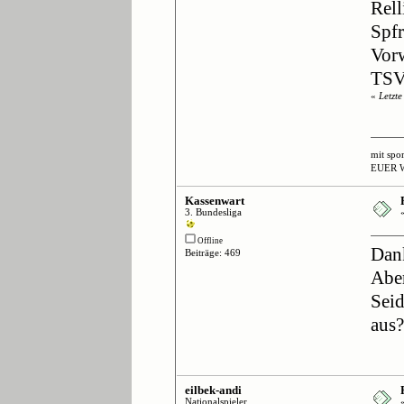
Rel
Spf
Vor
TSV
«
Letzt
mit spo
EUER 
Kassenwart
3. Bundesliga
Offline
Dank
Beiträge: 469
Aber
Seid
aus
eilbek-andi
Nationalspieler