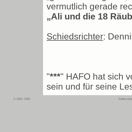
vermutlich gerade re
„Ali und die 18 Räub
Schiedsrichter
: Denn
"
***
" HAFO hat sich v
sein und für seine Le
© 2003- 2026
Sofern nich