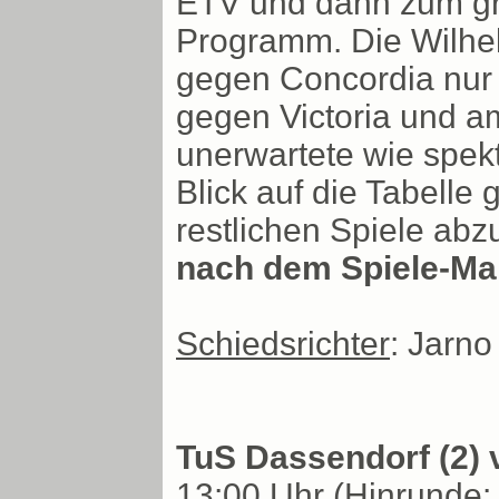
ETV und dann zum gro
Programm. Die Wilhel
gegen Concordia nur 
gegen Victoria und a
unerwartete wie spekt
Blick auf die Tabelle 
restlichen Spiele ab
nach dem Spiele-Mar
Schiedsrichter
: Jarno
TuS Dassendorf (2) 
13:00 Uhr (Hinrunde: 