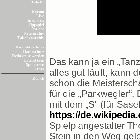
Tabelle
Forum
Live
Interview
Tippspiel
Spr che
Newsarchiv
Tabellenarchiv
Kontakt & Infos
Datenschutz
Redakteur werden
Das kann ja ein „Tan
Unterst tzen
Sponsoren
Links
alles gut läuft, kann
Zur ck
schon die Meisterscha
für die „Parkwegler“.
mit dem „S“ (für Sasel
https://de.wikipedi
Spielplangestalter Th
Stein in den Weg gel