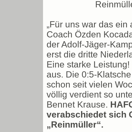
Reinmülle
„Für uns war das ein
Coach Özden Kocadal
der Adolf-Jäger-Kam
erst die dritte Nieder
Eine starke Leistung!
aus. Die 0:5-Klatsch
schon seit vielen Woc
völlig verdient so un
Bennet Krause.
HAFO
verabschiedet sich 
„Reinmüller“.