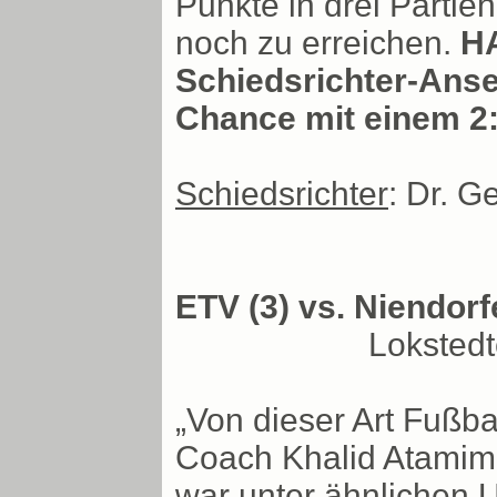
Punkte in drei Parti
noch zu erreichen.
HA
Schiedsrichter-Anset
Chance mit einem 2
Schiedsrichter
: Dr. G
ETV (3) vs. Niendorf
Loksted
„Von dieser Art Fußba
Coach Khalid Atamimi
war unter ähnlichen 