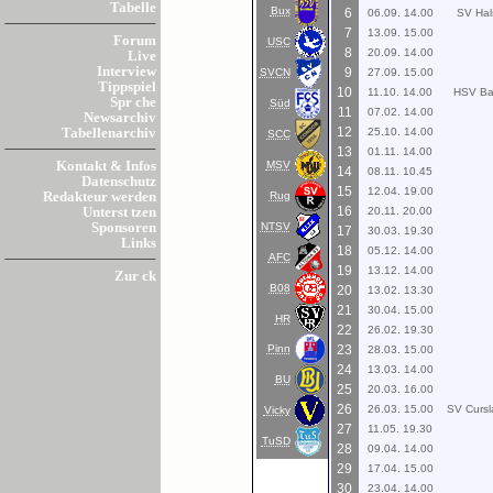
Tabelle
Bux
6
06.09. 14.00
SV Hal
7
13.09. 15.00
Forum
USC
8
20.09. 14.00
Live
Interview
9
SVCN
27.09. 15.00
Tippspiel
10
11.10. 14.00
HSV Ba
Spr che
Süd
11
07.02. 14.00
Newsarchiv
12
25.10. 14.00
Tabellenarchiv
SCC
13
01.11. 14.00
MSV
Kontakt & Infos
14
08.11. 10.45
Datenschutz
15
12.04. 19.00
Rug
Redakteur werden
16
20.11. 20.00
Unterst tzen
NTSV
Sponsoren
17
30.03. 19.30
Links
18
05.12. 14.00
AFC
19
13.12. 14.00
Zur ck
B08
20
13.02. 13.30
21
30.04. 15.00
HR
22
26.02. 19.30
Pinn
23
28.03. 15.00
24
13.03. 14.00
BU
25
20.03. 16.00
26
26.03. 15.00
SV Curs
Vicky
27
11.05. 19.30
TuSD
28
09.04. 14.00
29
17.04. 15.00
30
23.04. 14.00