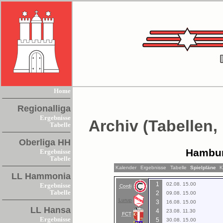
Home
Regionalliga
Ergebnisse
Archiv (Tabellen,
Tabelle
Oberliga HH
Hambur
Ergebnisse
Tabelle
Kalender
Ergebnisse
Tabelle
Spielpläne
K
LL Hammonia
1
02.08. 15.00
Ergebnisse
Cordi
Tabelle
2
09.08. 15.00
Lurup
3
16.08. 15.00
LL Hansa
4
23.08. 11.30
FCT
Ergebnisse
5
30.08. 15.00