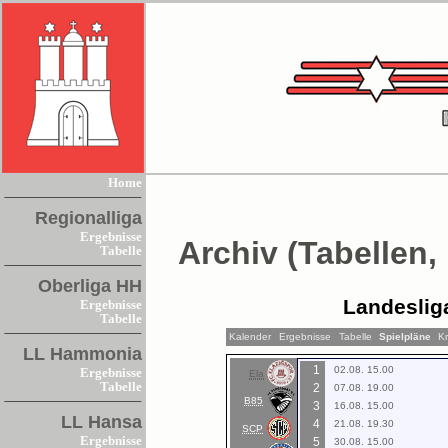
Home
Regionalliga
Ergebnisse
Archiv (Tabellen,
Tabelle
Oberliga HH
Landeslig
Ergebnisse
Tabelle
Kalender
Ergebnisse
Tabelle
Spielpläne
Kr
LL Hammonia
1
02.08. 15.00
Ergebnisse
Ela
Tabelle
2
07.08. 19.00
B85
3
16.08. 15.00
LL Hansa
4
21.08. 19.30
SCP
Ergebnisse
5
30.08. 15.00