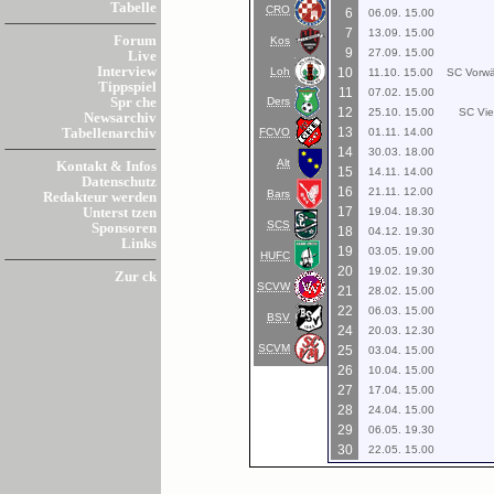
Tabelle
CRO
6
06.09. 15.00
7
13.09. 15.00
Forum
Kos
9
27.09. 15.00
Live
Interview
Loh
10
11.10. 15.00
SC Vorwär
Tippspiel
11
07.02. 15.00
Ders
Spr che
12
25.10. 15.00
SC Vie
Newsarchiv
13
FCVO
01.11. 14.00
Tabellenarchiv
14
30.03. 18.00
Alt
Kontakt & Infos
15
14.11. 14.00
Datenschutz
16
21.11. 12.00
Bars
Redakteur werden
17
19.04. 18.30
Unterst tzen
SCS
Sponsoren
18
04.12. 19.30
Links
19
03.05. 19.00
HUFC
20
19.02. 19.30
Zur ck
SCVW
21
28.02. 15.00
22
06.03. 15.00
BSV
24
20.03. 12.30
SCVM
25
03.04. 15.00
26
10.04. 15.00
27
17.04. 15.00
28
24.04. 15.00
29
06.05. 19.30
30
22.05. 15.00