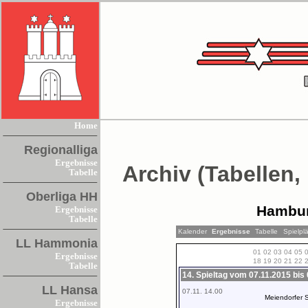
Home
Regionalliga
Ergebnisse
Archiv (Tabellen,
Tabelle
Oberliga HH
Hambur
Ergebnisse
Tabelle
Kalender
Ergebnisse
Tabelle
Spielpl
LL Hammonia
01
02
03
04
05
Ergebnisse
18
19
20
21
22
Tabelle
14. Spieltag vom 07.11.2015 bis
LL Hansa
07.11. 14.00
Meiendorfer 
Ergebnisse