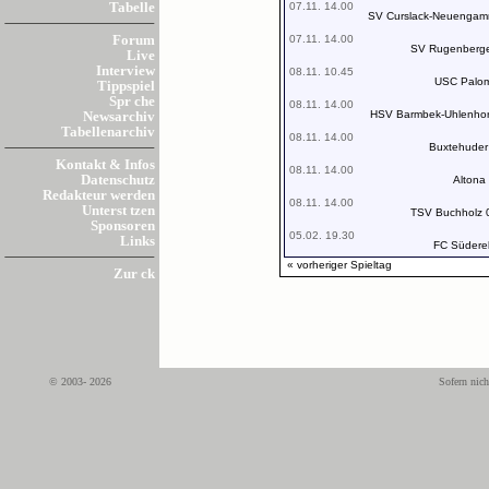
07.11. 14.00
Tabelle
SV Curslack-Neuenga
07.11. 14.00
Forum
SV Rugenberg
Live
Interview
08.11. 10.45
USC Palo
Tippspiel
Spr che
08.11. 14.00
HSV Barmbek-Uhlenhor
Newsarchiv
Tabellenarchiv
08.11. 14.00
Buxtehuder
Kontakt & Infos
08.11. 14.00
Datenschutz
Altona
Redakteur werden
08.11. 14.00
Unterst tzen
TSV Buchholz 
Sponsoren
05.02. 19.30
Links
FC Südere
« vorheriger Spieltag
Zur ck
© 2003- 2026
Sofern nich