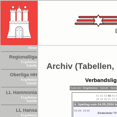
Home
Regionalliga
Ergebnisse
Archiv (Tabellen,
Tabelle
Oberliga HH
Verbandsli
Ergebnisse
Tabelle
Kalender
Ergebnisse
Tabelle
Spiel
LL Hammonia
01
02
03
04
05
Ergebnisse
18
19
20
21
22
Tabelle
4. Spieltag vom 04.09.2004 b
LL Hansa
03.09. 19:30
Eimsbütteler TV
Ergebnisse