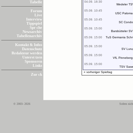
04.09. 16:30
Tabelle
Wedeler TS
05.09. 10:45
Forum
USC Paloma
Live
Interview
05.09. 10:45
SC Condo
Tippspiel
Spr che
05.09. 15:00
Barsbütteler SV
Newsarchiv
Tabellenarchiv
05.09. 15:00
TuS Germania Schn
Kontakt & Infos
05.09. 15:00
Datenschutz
SV Luru
Redakteur werden
05.09. 15:00
Unterst tzen
VfL Pinneberg
Sponsoren
05.09. 15:00
Links
TSV Sase
« vorheriger Spieltag
Zur ck
© 2003- 2026
Sofern nich