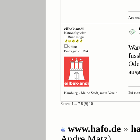
Acu tetig
eilbek-andi
Nationalspieler
1. Bundesliga
Waru
Offline
Beiträge: 20.794
fuss
Oder
ausg
Bei ein
Hamburg - Meine Stadt, mein Verein
Seiten:
1
...
7
8
[
9
]
10
www.hafo.de
»
ha
Andre Matz
)