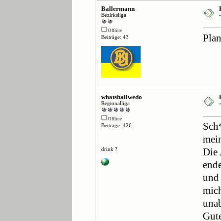
Ballermann
Bezirksliga
Offline
Plan
Beiträge: 43
whatshallwedo
Regionalliga
Offline
Sch*
Beiträge: 426
mei
drink ?
Die
ende
und 
mich
unab
Gute