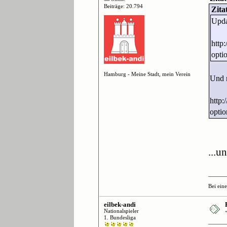
Beiträge: 20.794
Zita
Upda
http
opti
Hamburg - Meine Stadt, mein Verein
Und 
http
opti
...u
Bei ein
eilbek-andi
Nationalspieler
1. Bundesliga