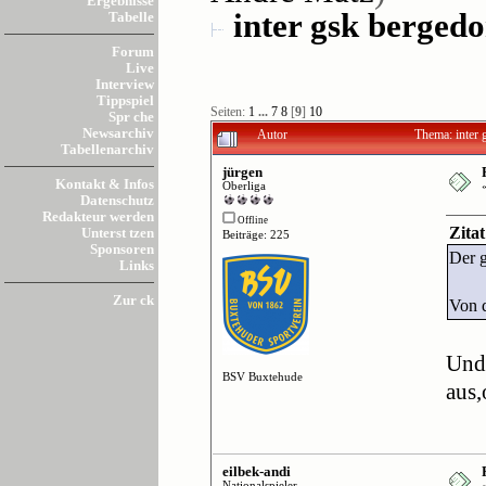
Ergebnisse
inter gsk bergedor
Tabelle
Forum
Live
Interview
Tippspiel
Seiten:
1
...
7
8
[
9
]
10
Spr che
Newsarchiv
Autor
Thema: inter 
Tabellenarchiv
jürgen
Kontakt & Infos
Oberliga
Datenschutz
Redakteur werden
Offline
Zita
Unterst tzen
Beiträge: 225
Sponsoren
Der 
Links
Zur ck
Von d
Und
BSV Buxtehude
aus,
eilbek-andi
Nationalspieler