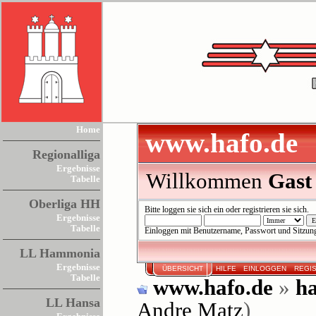
Home
www.hafo.de
Regionalliga
Ergebnisse
Willkommen
Gast
Tabelle
Oberliga HH
Bitte
loggen sie sich ein
oder
registrieren sie sich
.
Ergebnisse
Tabelle
Einloggen mit Benutzername, Passwort und Sitzun
LL Hammonia
Ergebnisse
ÜBERSICHT
HILFE
EINLOGGEN
REGI
Tabelle
www.hafo.de
»
ha
LL Hansa
Andre Matz
)