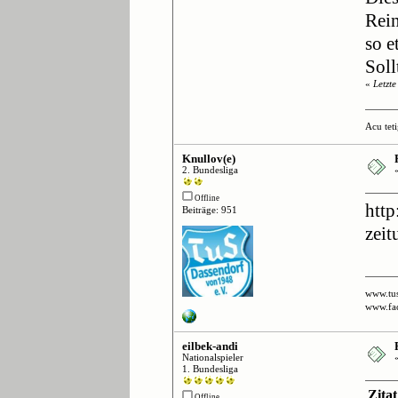
Rein
so 
Soll
«
Letzt
Acu tetig
Knullov(e)
2. Bundesliga
Offline
http
Beiträge: 951
zei
www.tus
www.fa
eilbek-andi
Nationalspieler
1. Bundesliga
Zita
Offline