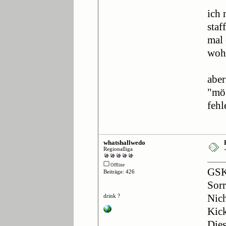
ich 
staf
mal 
wohl
aber
"mög
fehl
whatshallwedo
Regionalliga
Offline
GSK
Beiträge: 426
Sor
drink ?
Nich
Kick
Dies