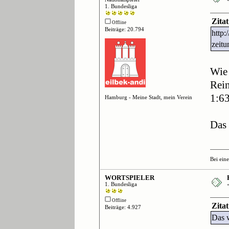
1. Bundesliga
Zita
Offline
Beiträge: 20.794
http:
zeit
Wie 
Rein
1:63
Hamburg - Meine Stadt, mein Verein
Das 
Bei ein
WORTSPIELER
1. Bundesliga
Offline
Zitat
Beiträge: 4.927
Das w