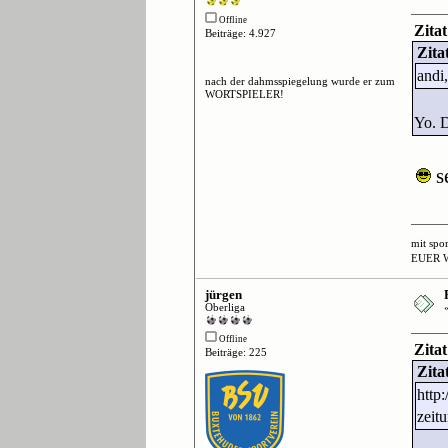
Offline
Zita
Beiträge: 4.927
Zit
andi
nach der dahmsspiegelung wurde er zum
WORTSPIELER!
Yo. 
se
mit spo
EUER 
jürgen
Oberliga
Offline
Zita
Beiträge: 225
Zita
http
zeit