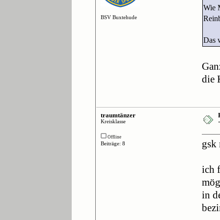
Wie M
BSV Buxtehude
Reinb
Das w
Ganz
die 
traumtänzer
Kreisklasse
Offline
gsk 
Beiträge: 8
ich 
mögl
in d
bezi