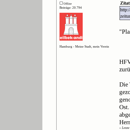
Zita
Offline
Beiträge: 20.794
http:
zeit
"Pla
Hamburg - Meine Stadt, mein Verein
HFV
zur
Die 
gezo
geno
Ost
abge
Herr
«
Letzt