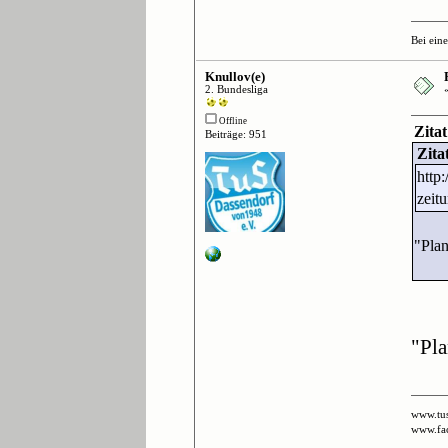
Bei ein
Knullov(e)
2. Bundesliga
Offline
Zita
Beiträge: 951
Zita
http
zeit
"Plan
"Pla
www.tus
www.fa