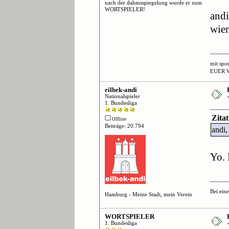
nach der dahmsspiegelung wurde er zum
WORTSPIELER!
andi
wien
mit spo
EUER 
eilbek-andi
Nationalspieler
1. Bundesliga
Zita
Offline
Beiträge: 20.794
andi,
Yo.
Bei ein
Hamburg - Meine Stadt, mein Verein
WORTSPIELER
1. Bundesliga