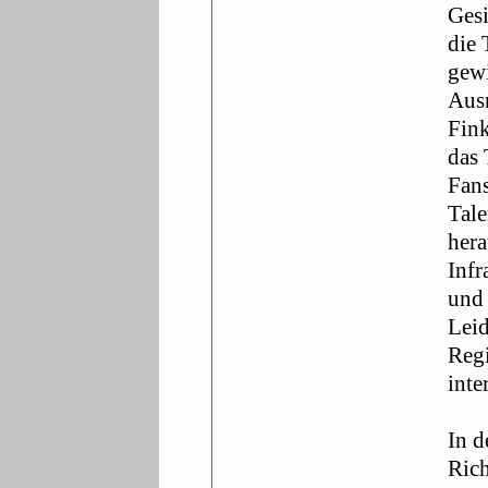
Gesi
die
gewi
Ausn
Fink
das 
Fans
Tale
her
Infr
und 
Leid
Regi
inte
In d
Rich