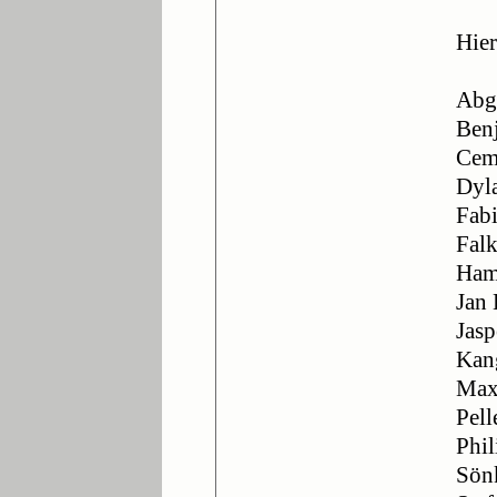
Hier
Abg
Ben
Cem
Dyl
Fabi
Fal
Ham
Jan
Jasp
Kan
Maxi
Pel
Phil
Sön