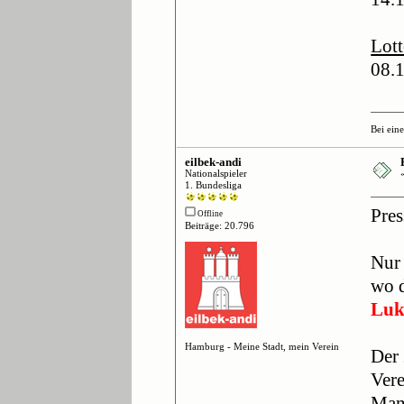
Lott
08.1
Bei ein
eilbek-andi
Nationalspieler
1. Bundesliga
Pres
Offline
Beiträge: 20.796
Nur 
wo d
Luk
Hamburg - Meine Stadt, mein Verein
Der 
Vere
Mann