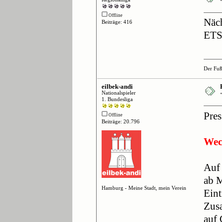
Offline
Näch
Beiträge: 416
ETS
Der Fuß
eilbek-andi
Nationalspieler
1. Bundesliga
Pres
Offline
Beiträge: 20.796
Wec
Auf 
ab M
Hamburg - Meine Stadt, mein Verein
Eint
Zusa
auf 