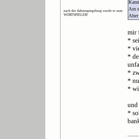
Kann 
Am sc
nach der dahmsspiegelung wurde er zum
WORTSPIELER!
Aber 
mir 
* se
* vi
* de
unfa
* zw
* nu
* wi
und 
* so
bank