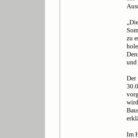
Aus
„Die
Somm
zu e
hole
Denn
und 
Der 
30.0
vorg
wird
Baus
erkl
Im H