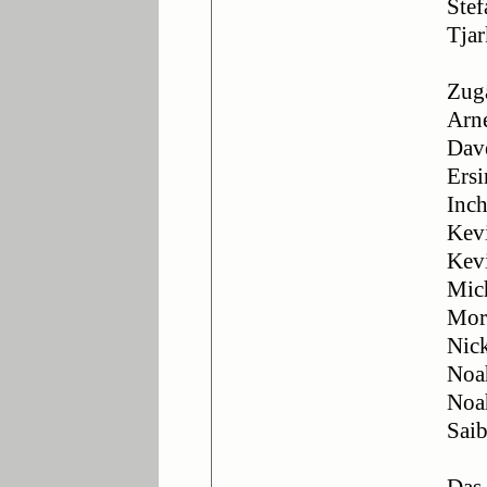
Ste
Tja
Zug
Arn
Dav
Ersi
Inch
Kev
Kevi
Mich
Mori
Nic
Noa
Noa
Sai