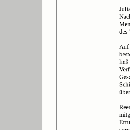
Juli
Nach
Mens
des 
Auf 
best
ließ
Ver
Gesc
Schi
übe
Reen
mitg
Erru
spre