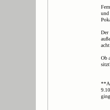
Femi
und 
Poka
Der 
auße
acht
Ob 
sitzt
**A
9.10
ging