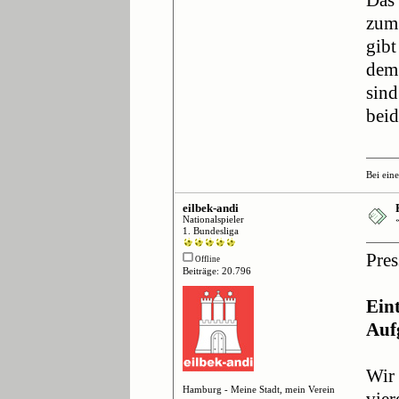
Das 
zum 
gib
dem
sind
beid
Bei ein
eilbek-andi
Nationalspieler
1. Bundesliga
Pres
Offline
Beiträge: 20.796
Ein
Auf
Wir 
Hamburg - Meine Stadt, mein Verein