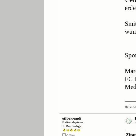
vier
erde
Smit
wüns
Spor
Mar
FC E
Med
Bei ein
eilbek-andi
Nationalspieler
1. Bundesliga
Zita
Offline