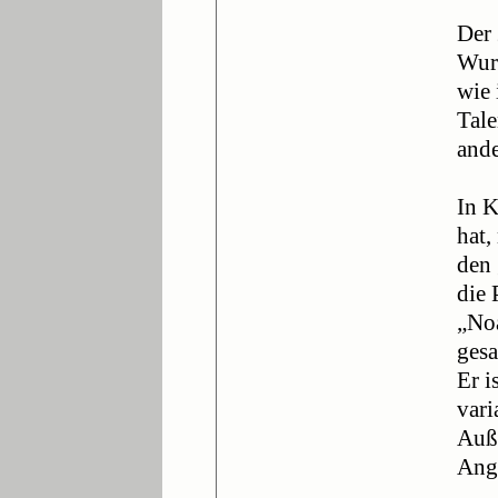
Der 
Wurz
wie 
Tale
ande
In K
hat,
den 
die 
„Noa
gesa
Er i
vari
Auße
Angr