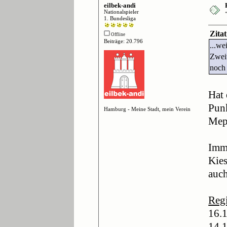
eilbek-andi
Nationalspieler
1. Bundesliga
Zita
Offline
Beiträge: 20.796
...we
Zweit
noch 
Hat 
Punk
Hamburg - Meine Stadt, mein Verein
Mepp
Imme
Kies
auch
Regi
16.
14.