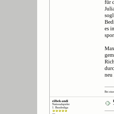
für 
Juli
sogl
Bedi
es i
spor
Max 
gem
Rich
durc
neu 
Bei ein
eilbek-andi
Nationalspieler
1. Bundesliga