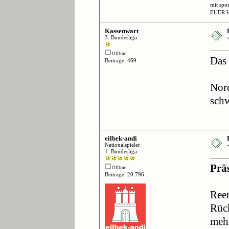
mit spo
EUER 
Kassenwart
3. Bundesliga
Offline
Das 
Beiträge: 469
Nord
schw
eilbek-andi
Nationalspieler
1. Bundesliga
Prä
Offline
Beiträge: 20.796
Reen
Rück
mehr