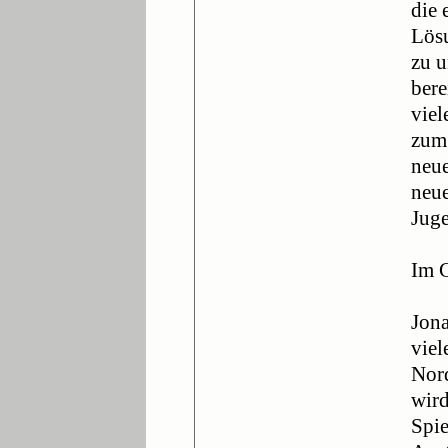
die 
Lösu
zu u
bere
viel
zum 
neue
neu
Juge
Im G
Jona
viel
Nord
wird
Spie