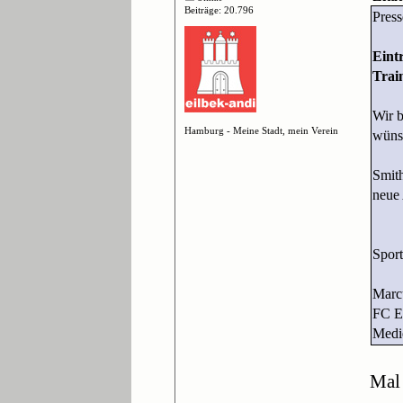
Beiträge: 20.796
Press
Eint
Trai
Wir b
Hamburg - Meine Stadt, mein Verein
wünsc
Smit
neue 
Sport
Marc
FC Ei
Medi
Mal 