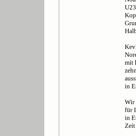
U23 
Kopf
Gru
Halb
Kev
Nord
mit 
zehn
auss
in E
Wir 
für 
in E
Zei