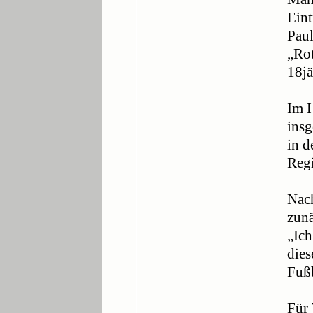
Eint
Paul
„Rot
18jä
Im 
insg
in d
Regi
Nach
zunä
„Ich
dies
Fußb
Für 