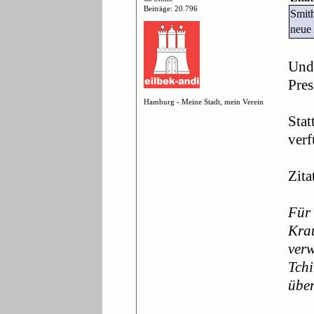
Beiträge: 20.796
Smit
neue 
Und
Pres
Hamburg - Meine Stadt, mein Verein
Stat
verf
Zita
Für 
Krau
verw
Tchi
über