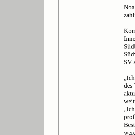
Noah
zahl
Komp
Inne
Südb
Südw
SV a
„Ich
des 
aktu
weit
„Ich
prof
Best
wer