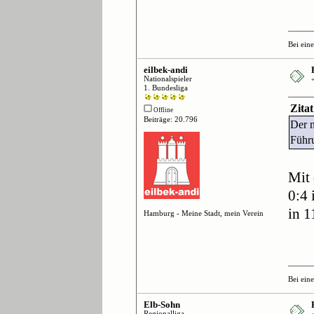
Bei ein
eilbek-andi
Nationalspieler
1. Bundesliga
Zitat
Offline
Beiträge: 20.796
Der n
Führu
Mit 
0:4 
in 1
Hamburg - Meine Stadt, mein Verein
Bei ein
Elb-Sohn
Regionalliga