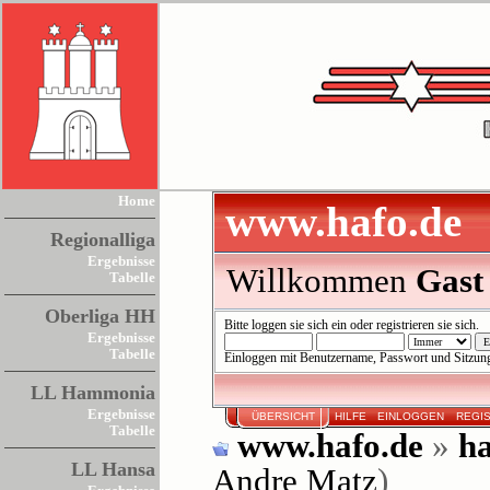
Home
www.hafo.de
Regionalliga
Ergebnisse
Willkommen
Gast
Tabelle
Oberliga HH
Bitte
loggen sie sich ein
oder
registrieren sie sich
.
Ergebnisse
Tabelle
Einloggen mit Benutzername, Passwort und Sitzun
LL Hammonia
Ergebnisse
ÜBERSICHT
HILFE
EINLOGGEN
REGI
Tabelle
www.hafo.de
»
ha
LL Hansa
Andre Matz
)