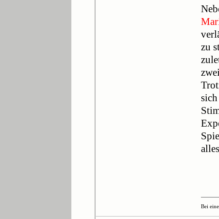
Nebe
Mar
verl
zu s
zule
zwei
Trot
sich
Stim
Expe
Spie
alle
Bei ein