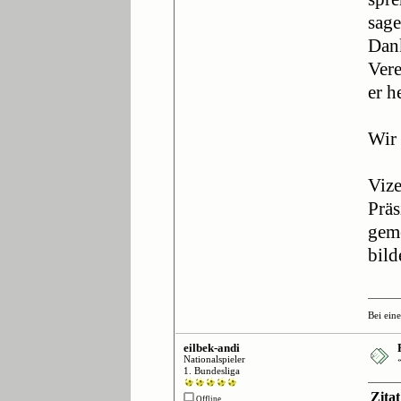
sage
Dank
Vere
er h
Wir 
Vize
Präs
geme
bild
Bei ein
eilbek-andi
Nationalspieler
1. Bundesliga
Zita
Offline