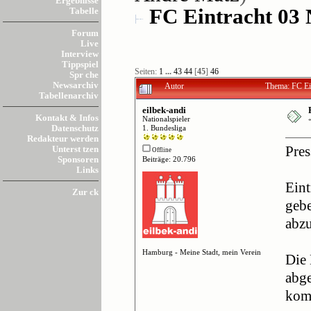
Ergebnisse
FC Eintracht 03 
Tabelle
Forum
Live
Interview
Tippspiel
Seiten:
1
...
43
44
[
45
]
46
Spr che
Newsarchiv
Autor
Thema: FC Ei
Tabellenarchiv
eilbek-andi
Kontakt & Infos
Nationalspieler
Datenschutz
1. Bundesliga
Redakteur werden
Unterst tzen
Pres
Offline
Sponsoren
Beiträge: 20.796
Links
Eint
Zur ck
gebe
abzu
Hamburg - Meine Stadt, mein Verein
Die 
abge
komp