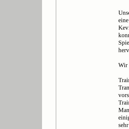
Unse
eine
Kevi
konn
Spie
herv
Wir 
Trai
Tran
vors
Trai
Mann
eini
sehr