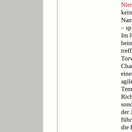
Nie
kein
Nam
– sp
Im J
beim
tref
Torv
Char
eine
agil
Temp
Rich
sond
der 
führ
die 