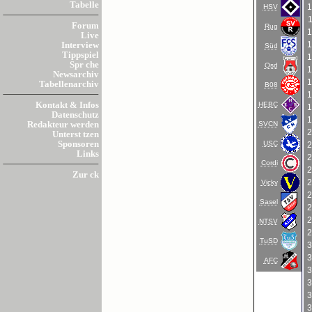
Tabelle
HSV
Forum
Rug
Live
Interview
Süd
Tippspiel
Spr che
Osd
Newsarchiv
Tabellenarchiv
B08
HEBC
Kontakt & Infos
Datenschutz
SVCN
Redakteur werden
Unterst tzen
USC
Sponsoren
Links
Cordi
Zur ck
Vicky
Sasel
NTSV
TuSD
AFC