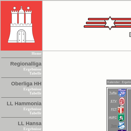
Home
Regionalliga
Ergebnisse
Tabelle
Kalender
Ergebn
Oberliga HH
Ergebnisse
TuRa
Tabelle
ETV
LL Hammonia
Ergebnisse
FCT
Tabelle
HUFC
LL Hansa
Torn
Ergebnisse