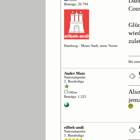
Dan
Beiträge: 20.794
Cous
Glü
wied
zule
Hamburg - Meine Stadt, mein Verein
Bei ein
Andre Matz
Nationalspieler
2. Bundesliga
Also
Offline
Beiträge: 1.525
jema
eilbek-andi
Nationalspieler
1. Bundesliga