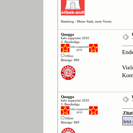
Hamburg - Meine Stadt, mein Verein
Quagga
hafo supporter 2010
3. Bundesliga
Ende
Offline
Beiträge: 869
Vie
Komm
Quagga
hafo supporter 2010
3. Bundesliga
Zita
Offline
Jetzt
Beiträge: 869