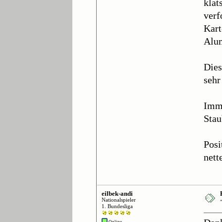
klat
verf
Kart
Alum
Dies
sehr
Imme
Stau
Posi
nett
eilbek-andi
Nationalspieler
1. Bundesliga
Online