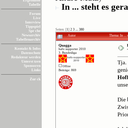
Ergebnisse
In ... steht es gera
Tabelle
Forum
Live
Interview
Tippspiel
Seiten: [
1
]
2
3
...
380
Spr che
Newsarchiv
Autor
Thema: In ...
Tabellenarchiv
Quagga
Kontakt & Infos
hafo supporter 2010
Datenschutz
3. Bundesliga
Redakteur werden
Unterst tzen
Tja.
Sponsoren
Offline
geni
Links
Beiträge: 869
Hof
Zur ck
unse
Die 
Zwis
Prio