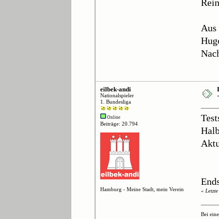
Rein
Aus 
Hugo
Nach
eilbek-andi
Nationalspieler
1. Bundesliga
Test
Online
Beiträge: 20.794
Halb
Aktu
Ends
Hamburg - Meine Stadt, mein Verein
«
Letzt
Bei ein