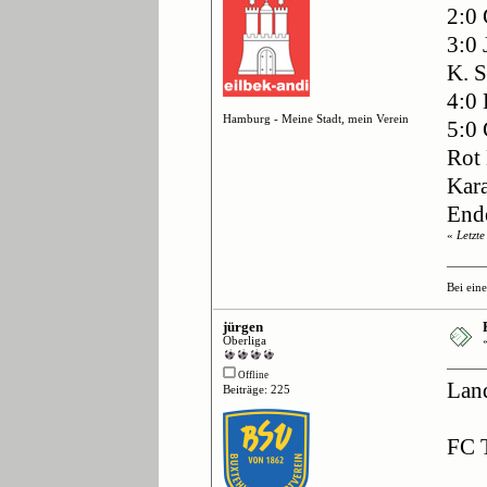
2:0
3:0 
K. 
4:0 
Hamburg - Meine Stadt, mein Verein
5:0
Rot 
Kara
End
«
Letzt
Bei ein
jürgen
Oberliga
Offline
Lan
Beiträge: 225
FC 