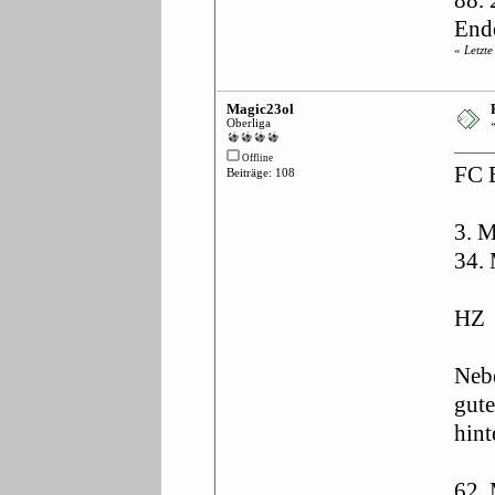
88. 
End
«
Letzt
Magic23ol
Oberliga
Offline
FC 
Beiträge: 108
3. M
34. 
HZ
Neb
gute
hint
62.