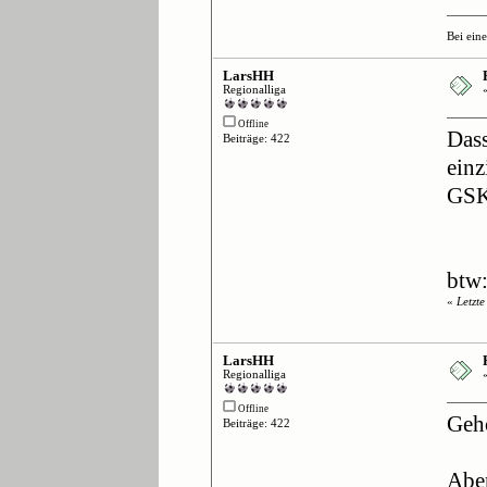
Bei ein
LarsHH
Regionalliga
Offline
Dass
Beiträge: 422
einz
GSK.
btw
«
Letzt
LarsHH
Regionalliga
Offline
Gehö
Beiträge: 422
Aber