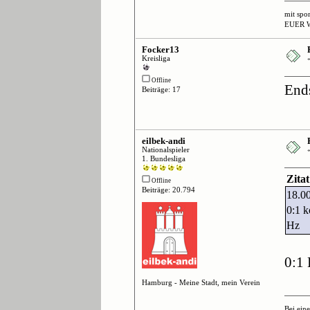
mit spo
EUER 
Focker13
Kreisliga
Offline
Ends
Beiträge: 17
eilbek-andi
Nationalspieler
1. Bundesliga
Zitat
Offline
Beiträge: 20.794
18.0
0:1 k
Hz
0:1 
Hamburg - Meine Stadt, mein Verein
Bei ein