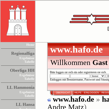
Home
www.hafo.de
Regionalliga
Ergebnisse
Willkommen
Gast
Tabelle
Oberliga HH
Bitte
loggen sie sich ein
oder
registrieren sie sich
.
Ergebnisse
Tabelle
Einloggen mit Benutzername, Passwort und Sitzun
LL Hammonia
Ergebnisse
ÜBERSICHT
HILFE
EINLOGGEN
REGI
Tabelle
www.hafo.de
»
ha
LL Hansa
Andre Matz
)