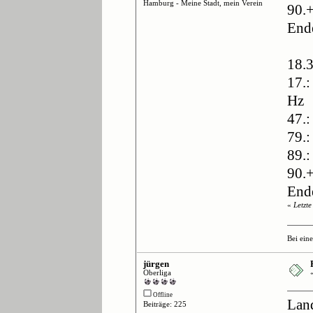
Hamburg - Meine Stadt, mein Verein
90.+
End
18.3
17.:
Hz
47.:
79.:
89.:
90.+
End
«
Letzt
Bei ein
jürgen
Oberliga
Offline
Lan
Beiträge: 225