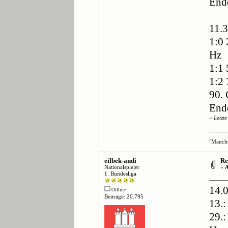
End
11.
1:0
Hz
1:1 
1:2
90.
End
«
Letzt
"Manchm
eilbek-andi
Re:
Nationalspieler
«
A
1. Bundesliga
14.0
Offline
Beiträge: 20.795
13.:
29.: