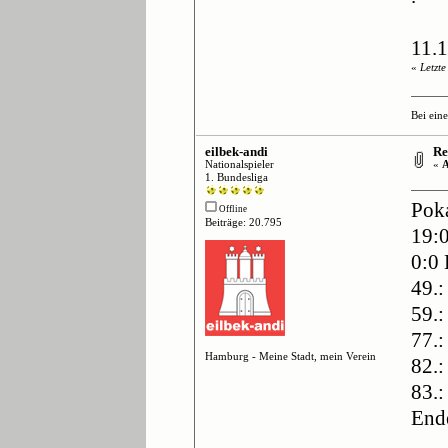
11.1
«
Letzt
Bei ein
eilbek-andi
Re:
Nationalspieler
«
A
1. Bundesliga
Poka
Offline
Beiträge: 20.795
19:
0:0
49.
59.
77.
Hamburg - Meine Stadt, mein Verein
82.:
83.:
End