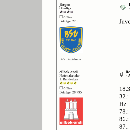
jürgen
Oberliga
Offline
Juv
Beiträge: 225
BSV Buxtehude
eilbek-andi
Re:
Nationalspieler
«
A
1. Bundesliga
18.
Offline
Beiträge: 20.795
32.:
Hz
78.
86.:
87.: