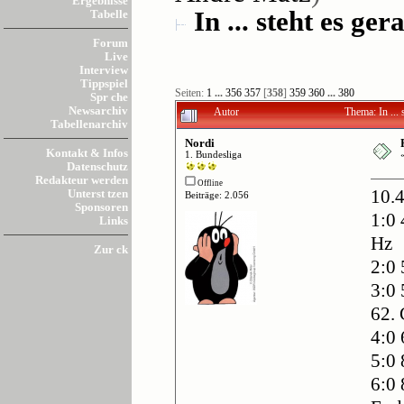
Ergebnisse
In ... steht es gera
Tabelle
Forum
Live
Interview
Tippspiel
Seiten:
1
...
356
357
[
358
]
359
360
...
380
Spr che
Newsarchiv
Autor
Thema: In ...
Tabellenarchiv
Nordi
Kontakt & Infos
1. Bundesliga
Datenschutz
Redakteur werden
Offline
Unterst tzen
10.4
Beiträge: 2.056
Sponsoren
1:0 
Links
Hz
Zur ck
2:0 
3:0
62. 
4:0 
5:0 
6:0 