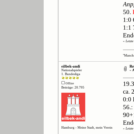
Anpf
50.
1:0 
1:1 
End
«
Letzt
"Manchm
eilbek-andi
Re:
Nationalspieler
«
A
1. Bundesliga
19.
Offline
Beiträge: 20.795
ca. 
0:0
56.:
90+
End
Hamburg - Meine Stadt, mein Verein
«
Letzt