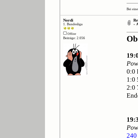
Bei ein
Nordi
Re:
1. Bundesliga
«
A
Offline
Ob
Beiträge: 2.056
19:
Pow
0:0
1:0 
2:0
End
19:
Pow
240