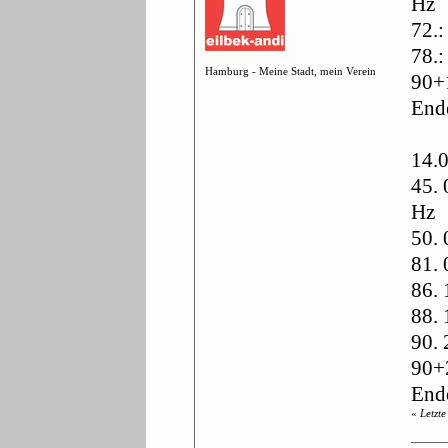
Hz
72.:
78.
Hamburg - Meine Stadt, mein Verein
90+
End
14.
45. 
Hz
50. 
81. 
86. 
88.
90. 
90+
End
«
Letzt