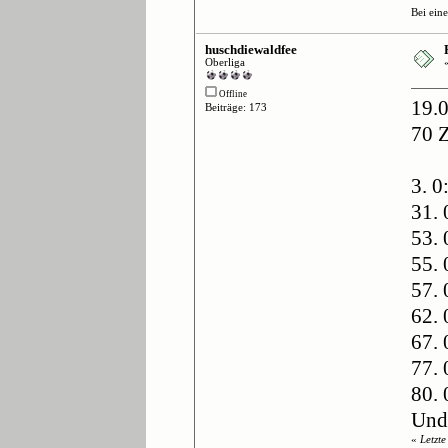
Bei ein
huschdiewaldfee
Oberliga
Offline
19.
Beiträge: 173
70 
3. 0
31.
53. 
55. 
57. 
62. 
67. 
77. 
80. 
Und
«
Letzt