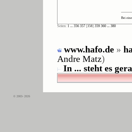
Bei ein
Seiten:
1
...
356
357
[
358
]
359
360
...
380
www.hafo.de
»
ha
Andre Matz
)
In ... steht es gera
© 2003- 2026