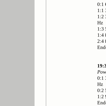
0:1 
1:1 
1:2 
Hz
1:3 
1:4 
2:4
End
19:
Pow
0:1 
Hz
0:2 
1:2 
End