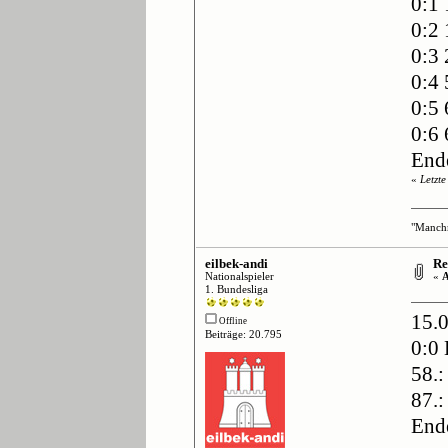
0:1 
0:2 
0:3 
0:4 
0:5 
0:6 
End
«
Letzt
"Manchm
eilbek-andi
Re:
Nationalspieler
«
A
1. Bundesliga
15.
Offline
Beiträge: 20.795
0:0
58.
87.:
End