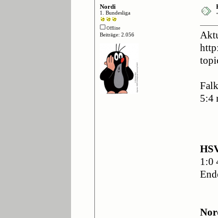
Nordi
1. Bundesliga
Offline
Aktu
Beiträge: 2.056
htt
top
Falk
5:4 
HSV
1:0 
End
Nor