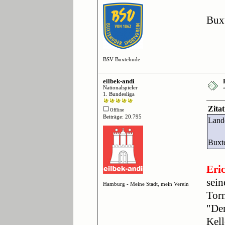
Bux
BSV Buxtehude
eilbek-andi
Nationalspieler
1. Bundesliga
Zita
Offline
Beiträge: 20.795
Land
Buxt
Eri
sein
Hamburg - Meine Stadt, mein Verein
Torn
"Der
Kell