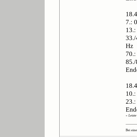
18.4
7.: 
13.:
33./
Hz
70.:
85./
End
18.4
10.:
23.:
End
«
Letzt
Bei ein