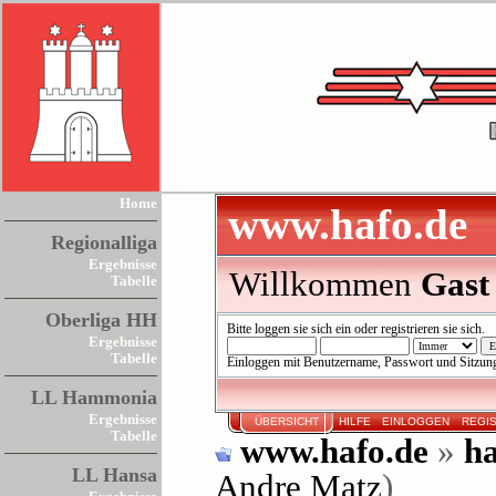
Home
www.hafo.de
Regionalliga
Ergebnisse
Willkommen
Gast
Tabelle
Oberliga HH
Bitte
loggen sie sich ein
oder
registrieren sie sich
.
Ergebnisse
Tabelle
Einloggen mit Benutzername, Passwort und Sitzun
LL Hammonia
Ergebnisse
ÜBERSICHT
HILFE
EINLOGGEN
REGI
Tabelle
www.hafo.de
»
ha
LL Hansa
Andre Matz
)