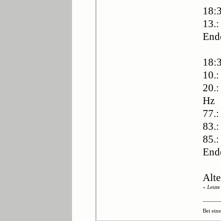
18:
13.
End
18:
10.:
20.:
Hz
77.:
83.:
85.:
End
Alt
«
Letzt
Bei ein