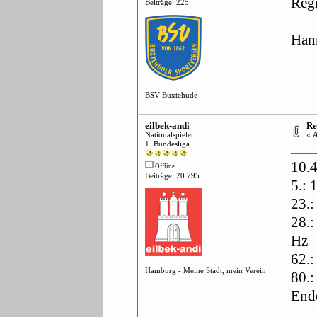
Reg
Beiträge: 225
Han
BSV Buxtehude
eilbek-andi
Re:
Nationalspieler
«
A
1. Bundesliga
10.4
Offline
Beiträge: 20.795
5.: 
23.:
28.:
Hz
62.:
Hamburg - Meine Stadt, mein Verein
80.:
End
.