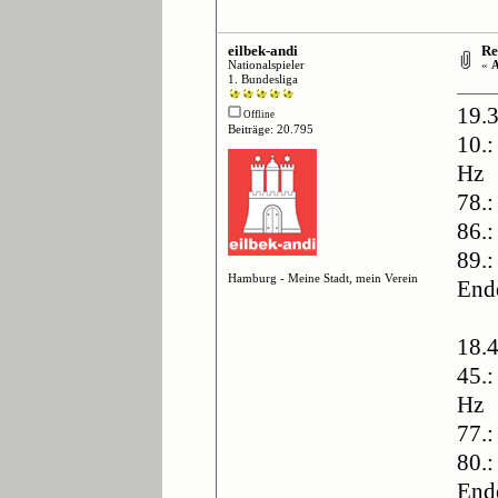
eilbek-andi
Re:
Nationalspieler
«
A
1. Bundesliga
19.
Offline
Beiträge: 20.795
10.:
Hz
78.:
86.:
89.:
Hamburg - Meine Stadt, mein Verein
End
18.
45.:
Hz
77.
80.:
End