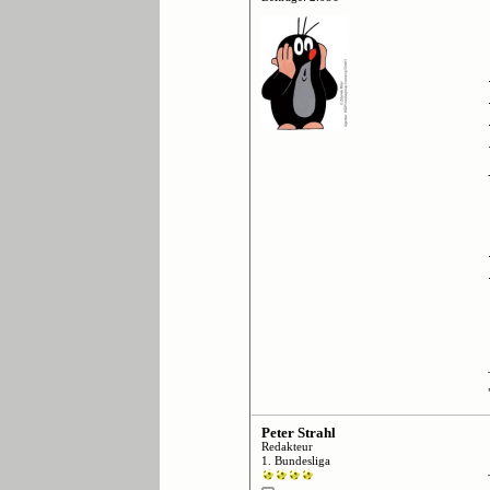
Peter Strahl
Redakteur
1. Bundesliga