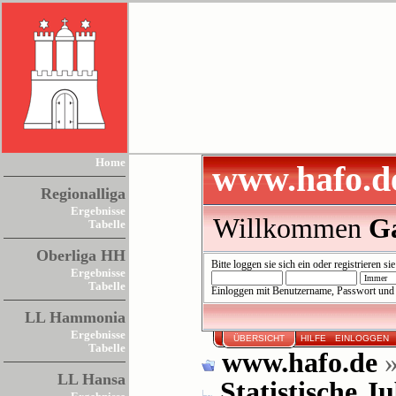
Home
www.hafo.d
Regionalliga
Ergebnisse
Willkommen
G
Tabelle
Oberliga HH
Bitte
loggen sie sich ein
oder
registrieren sie
Ergebnisse
Tabelle
Einloggen mit Benutzername, Passwort und
LL Hammonia
Ergebnisse
ÜBERSICHT
HILFE
EINLOGGEN
Tabelle
www.hafo.de
LL Hansa
Statistische J