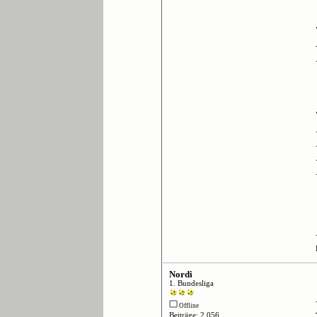
Nordi
1. Bundesliga
Offline
Beiträge: 2.056