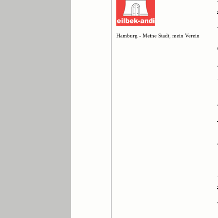
Hamburg - Meine Stadt, mein Verein