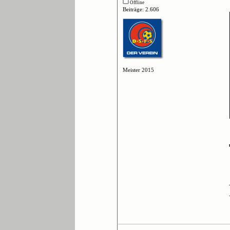
Offline
Beiträge: 2.606
Meister 2015