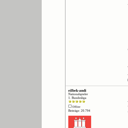
eilbek-andi
Nationalspieler
1. Bundesliga
Offline
Beiträge: 20.794