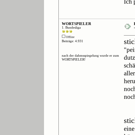
Ich 
WORTSPIELER
1. Bundesliga
Offline
stic
Beiträge: 4.931
"pei
nach der dahmsspiegelung wurde er zum
dutz
WORTSPIELER!
schä
alle
heru
noch
noch
sti
eine