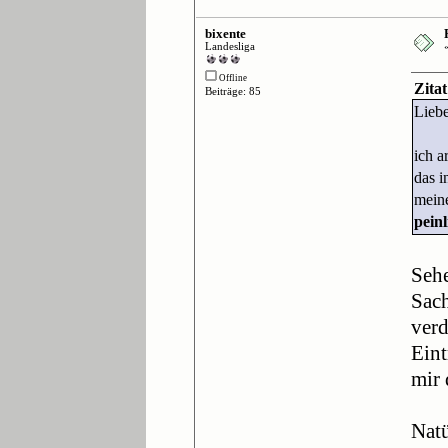
bixente
Landesliga
Offline
Zita
Beiträge: 85
Lieb
ich a
das i
meine
peinl
Sehe
Sach
verd
Eint
mir 
Natü