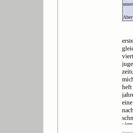
unser
Aber 
erst
glei
vier
juge
zeit
mich
heft
jahr
eine
nach
schm
«
Letzt