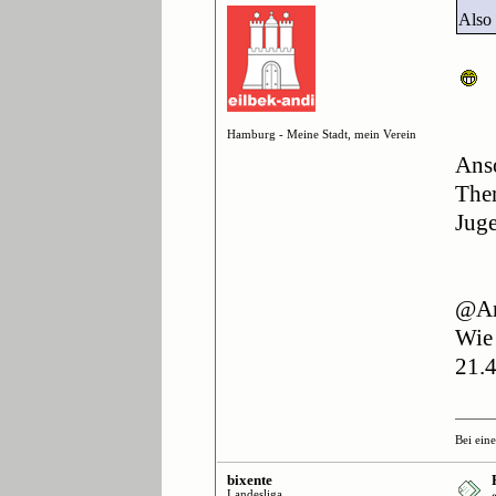
Also
Hamburg - Meine Stadt, mein Verein
Anso
Them
Juge
@An
Wie 
21.4
Bei ein
bixente
Landesliga