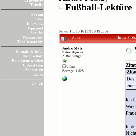
Ergebnisse
Fußball-Lektüre
Tabelle
Forum
Live
Interview
Tippspiel
Seiten:
1
...
15
16
[
17
]
18
19
...
59
Spr che
Newsarchiv
Autor
Thema: Fußba
Tabellenarchiv
Andre Matz
Kontakt & Infos
Nationalspieler
Datenschutz
2. Bundesliga
Redakteur werden
Zitat
Unterst tzen
Offline
Sponsoren
Beiträge: 1.525
Zita
Links
Das 
Zur ck
eine
Ich f
Wiede
Fraue
In de
Nicht