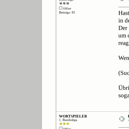
Offline
Hast
Beiträge: 85
in d
Der 
um d
reag
Wenn
(Suc
Übri
soga
WORTSPIELER
1. Bundesliga