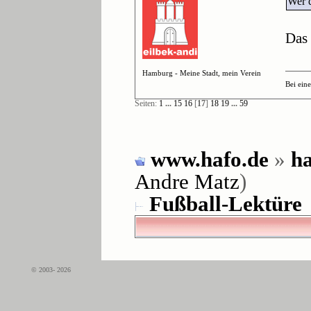
Wer d
Das 
Hamburg - Meine Stadt, mein Verein
Bei ein
Seiten:
1
...
15
16
[
17
]
18
19
...
59
www.hafo.de
»
ha
Andre Matz
)
Fußball-Lektüre
© 2003- 2026