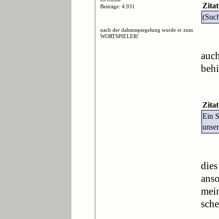
Offline
Zitat
Beiträge: 4.931
(Such
nach der dahmsspiegelung wurde er zum
WORTSPIELER!
auch
behi
Zitat
Ein 
unser
dies
anso
mein
sche