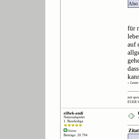
Also
für 
lebe
auf 
allg
gehe
dass
kan
«
Letzt
mit spo
EUER 
eilbek-andi
Nationalspieler
1. Bundesliga
Zita
Online
Beiträge: 20.794