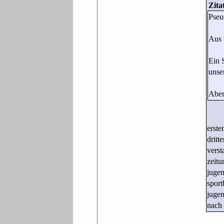
Zita
Pseud
Aus 
Ein 
unse
Aber
erste
dritt
verst
zeitu
jugen
sport
jugen
nach 