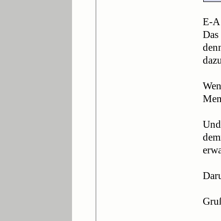
E-A 
Das 
denn
dazu
Wenn
Mens
Und 
demn
erwa
Dar
Gru