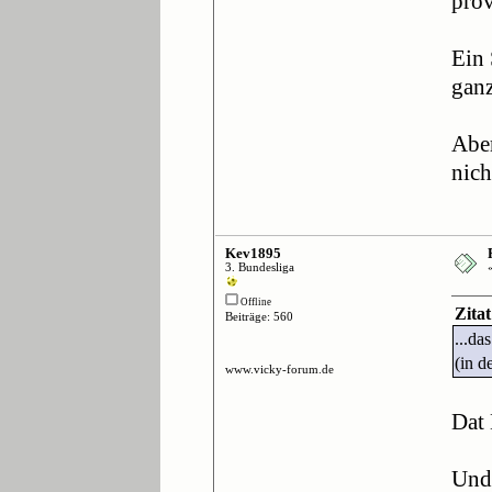
prov
Ein 
ganz
Aber
nich
Kev1895
3. Bundesliga
Offline
Zitat
Beiträge: 560
...da
(in d
www.vicky-forum.de
Dat
Und 