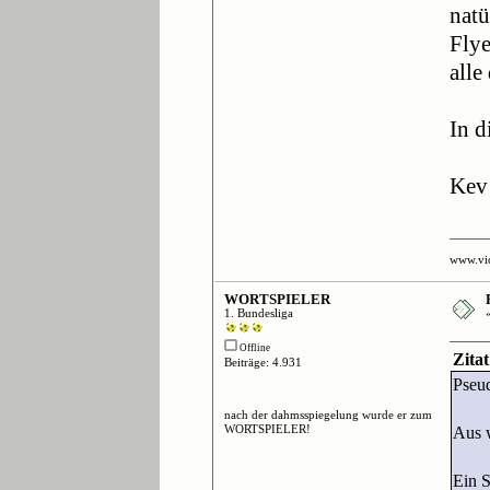
natü
Flye
alle
In d
Kev
www.vi
WORTSPIELER
1. Bundesliga
Offline
Zitat
Beiträge: 4.931
Pseud
nach der dahmsspiegelung wurde er zum
WORTSPIELER!
Aus w
Ein 