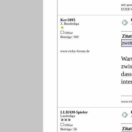
mit spo
EUER 
Kev1895
3. Bundesliga
Offline
Zita
Beiträge: 560
zweit
www.vicky-forum.de
Waru
zwis
dass
inte
www.vi
LLHAM-Spieler
Landesliga
Offline
Zita
Beiträge: 56