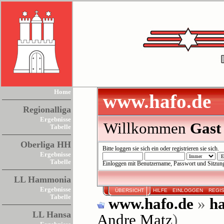
Home
www.hafo.de
Regionalliga
Ergebnisse
Willkommen
Gast
Tabelle
Oberliga HH
Bitte
loggen sie sich ein
oder
registrieren sie sich
.
Ergebnisse
Tabelle
Einloggen mit Benutzername, Passwort und Sitzun
LL Hammonia
Ergebnisse
ÜBERSICHT
HILFE
EINLOGGEN
REGI
Tabelle
www.hafo.de
»
ha
LL Hansa
Andre Matz
)