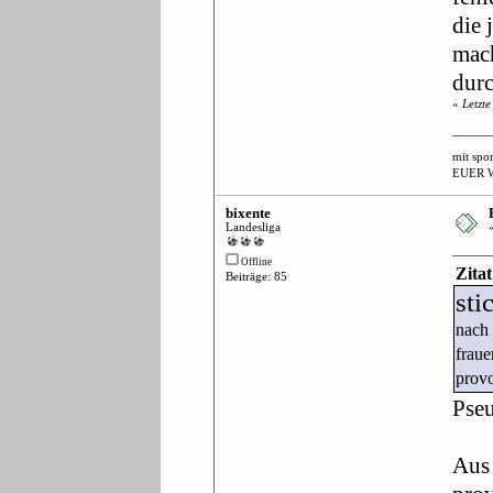
die 
mach
durc
«
Letzt
mit spo
EUER 
bixente
Landesliga
Offline
Zita
Beiträge: 85
sti
nach 
fraue
provo
Pseu
Aus