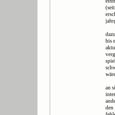
einm
(sei
ersc
jahr
dazu
bis 
aktu
verg
spie
schw
wäre
an s
inte
ande
den 
fehl