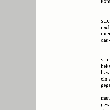
könn
sti
nach
inte
das 
sti
beka
bzw.
ein 
gege
manc
gewi