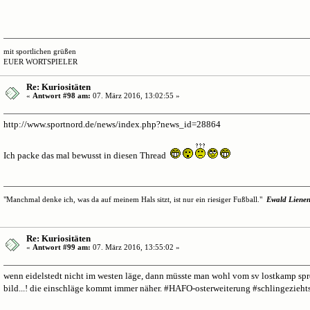
mit sportlichen grüßen
EUER WORTSPIELER
Re: Kuriositäten
«
Antwort #98 am:
07. März 2016, 13:02:55 »
http://www.sportnord.de/news/index.php?news_id=28864
Ich packe das mal bewusst in diesen Thread
"Manchmal denke ich, was da auf meinem Hals sitzt, ist nur ein riesiger Fußball."
Ewald Liene
Re: Kuriositäten
«
Antwort #99 am:
07. März 2016, 13:55:02 »
wenn eidelstedt nicht im westen läge, dann müsste man wohl vom sv lostkamp sprec
bild...! die einschläge kommt immer näher. #HAFO-osterweiterung #schlingezieht