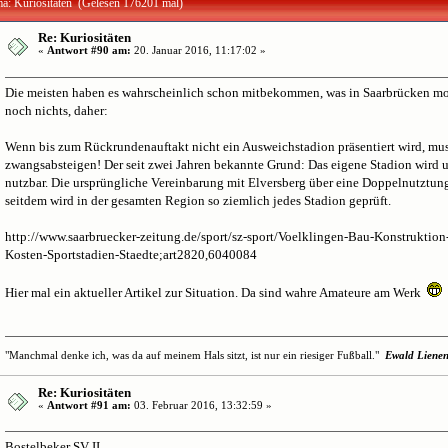
a: Kuriositäten (Gelesen 176201 mal)
Re: Kuriositäten
«
Antwort #90 am:
20. Januar 2016, 11:17:02 »
Die meisten haben es wahrscheinlich schon mitbekommen, was in Saarbrücken mom
noch nichts, daher:
Wenn bis zum Rückrundenauftakt nicht ein Ausweichstadion präsentiert wird, mus
zwangsabsteigen! Der seit zwei Jahren bekannte Grund: Das eigene Stadion wird u
nutzbar. Die ursprüngliche Vereinbarung mit Elversberg über eine Doppelnutztung
seitdem wird in der gesamten Region so ziemlich jedes Stadion geprüft.
http://www.saarbruecker-zeitung.de/sport/sz-sport/Voelklingen-Bau-Konstruktion
Kosten-Sportstadien-Staedte;art2820,6040084
Hier mal ein aktueller Artikel zur Situation. Da sind wahre Amateure am Werk
"Manchmal denke ich, was da auf meinem Hals sitzt, ist nur ein riesiger Fußball."
Ewald Liene
Re: Kuriositäten
«
Antwort #91 am:
03. Februar 2016, 13:32:59 »
Bostelbeker SV II