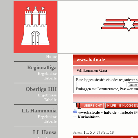
Home
www.hafo.de
Regionalliga
Willkommen
Gast
Ergebnisse
Tabelle
Bitte
loggen sie sich ein
oder
registrieren s
Oberliga HH
Einloggen mit Benutzername, Passwort un
Ergebnisse
Tabelle
ÜBERSICHT
HILFE
EINLOGGE
LL Hammonia
www.hafo.de
»
hafo.de
»
hafo.de
(M
Ergebnisse
Kuriositäten
Tabelle
LL Hansa
Seiten:
1
...
5
6
[
7
]
8
9
...
18