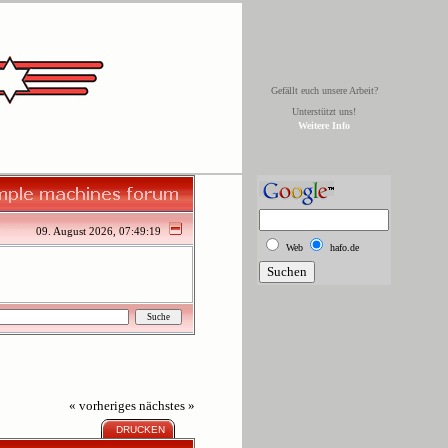
Gefällt euch unsere Arbeit?
Unterstützt uns!
Weitere Info
09. August 2026, 07:49:19
Web
hafo.de
« vorheriges
nächstes »
DRUCKEN