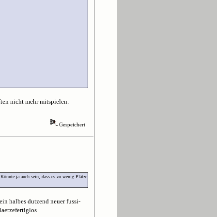
ften nicht mehr mitspielen.
Gespeichert
 Könnte ja auch sein, dass es zu wenig Plätze
ein halbes dutzend neuer fussi-
laetzefertiglos