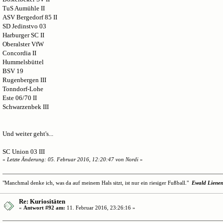
TuS Aumühle II
ASV Bergedorf 85 II
SD Jedinstvo 03
Harburger SC II
Oberalster VfW
Concordia II
Hummelsbüttel
BSV 19
Rugenbergen III
Tonndorf-Lohe
Este 06/70 II
Schwarzenbek III
Und weiter geht's...
SC Union 03 III
«
Letzte Änderung: 05. Februar 2016, 12:20:47 von Nordi
»
"Manchmal denke ich, was da auf meinem Hals sitzt, ist nur ein riesiger Fußball."
Ewald Liene
Re: Kuriositäten
«
Antwort #92 am:
11. Februar 2016, 23:26:16 »