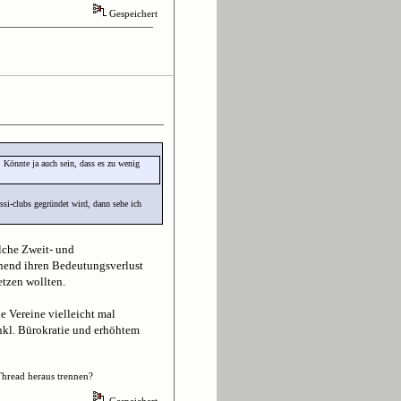
Gespeichert
. Könnte ja auch sein, dass es zu wenig
ssi-clubs gegründet wird, dann sehe ich
lche Zweit- und
inend ihren Bedeutungsverlust
tzen wollten.
e Vereine vielleicht mal
nkl. Bürokratie und erhöhtem
Thread heraus trennen?