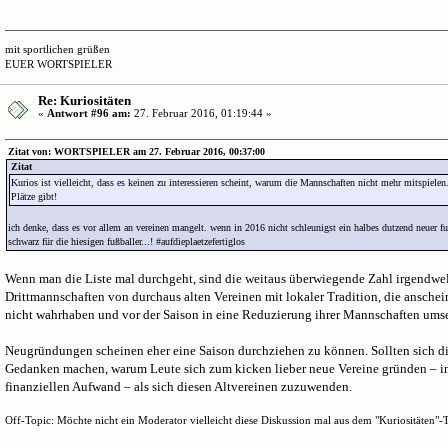
mit sportlichen grüßen
EUER WORTSPIELER
Re: Kuriositäten
«
Antwort #96 am:
27. Februar 2016, 01:19:44 »
Zitat von: WORTSPIELER am 27. Februar 2016, 00:37:00
Zitat
Kurios ist vielleicht, dass es keinen zu interessieren scheint, warum die Mannschaften nicht mehr mitspielen
Plätze gibt!
ich denke, dass es vor allem an vereinen mangelt. wenn in 2016 nicht schleunigst ein halbes dutzend neuer fu
schwarz für die hiesigen fußballer...! #aufdieplaetzefertiglos
Wenn man die Liste mal durchgeht, sind die weitaus überwiegende Zahl irgendwe
Drittmannschaften von durchaus alten Vereinen mit lokaler Tradition, die ansche
nicht wahrhaben und vor der Saison in eine Reduzierung ihrer Mannschaften umse
Neugründungen scheinen eher eine Saison durchziehen zu können. Sollten sich di
Gedanken machen, warum Leute sich zum kicken lieber neue Vereine gründen – i
finanziellen Aufwand – als sich diesen Altvereinen zuzuwenden.
Off-Topic: Möchte nicht ein Moderator vielleicht diese Diskussion mal aus dem "Kuriositäten"-