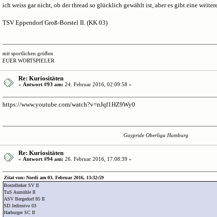
ich weiss gar nicht, ob der thread so glücklich gewählt ist, aber es gibt eine weite
TSV Eppendorf Groß-Borstel II. (KK 03)
mit sportlichen grüßen
EUER WORTSPIELER
Re: Kuriositäten
«
Antwort #93 am:
24. Februar 2016, 02:09:58 »
https://www.youtube.com/watch?v=nJqf1HZ9Wy0
Gaypride Oberliga Hamburg
Re: Kuriositäten
«
Antwort #94 am:
26. Februar 2016, 17:08:39 »
Zitat von: Nordi am 03. Februar 2016, 13:32:59
Bostelbeker SV II
TuS Aumühle II
ASV Bergedorf 85 II
SD Jedinstvo 03
Harburger SC II