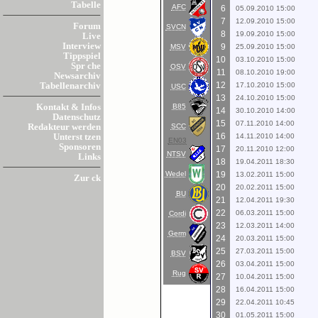
Tabelle
AFC
6
05.09.2010 15:00
7
12.09.2010 15:00
Forum
SVCN
8
19.09.2010 15:00
Live
Interview
9
MSV
25.09.2010 15:00
Tippspiel
10
03.10.2010 15:00
Spr che
OSV
11
08.10.2010 19:00
Newsarchiv
12
17.10.2010 15:00
Tabellenarchiv
USC
13
24.10.2010 15:00
B85
Kontakt & Infos
14
30.10.2010 14:00
Datenschutz
15
07.11.2010 14:00
SCC
Redakteur werden
16
14.11.2010 14:00
Unterst tzen
EN03
Sponsoren
17
20.11.2010 12:00
NTSV
Links
18
19.04.2011 18:30
Wedel
19
13.02.2011 15:00
Zur ck
20
20.02.2011 15:00
BU
21
12.04.2011 19:30
22
06.03.2011 15:00
Cordi
23
12.03.2011 14:00
Germ
24
20.03.2011 15:00
25
27.03.2011 15:00
BSV
26
03.04.2011 15:00
Rug
27
10.04.2011 15:00
28
16.04.2011 15:00
29
22.04.2011 10:45
30
01.05.2011 15:00