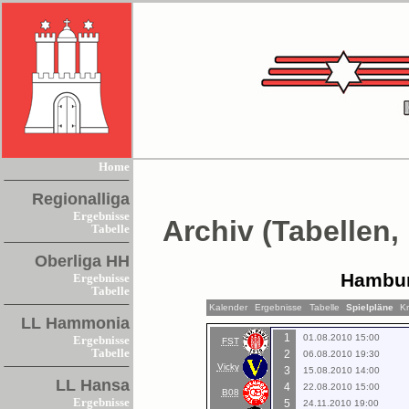
Home
Regionalliga
Ergebnisse
Archiv (Tabellen,
Tabelle
Oberliga HH
Hambur
Ergebnisse
Tabelle
Kalender
Ergebnisse
Tabelle
Spielpläne
Kr
LL Hammonia
1
01.08.2010 15:00
Ergebnisse
FST
Tabelle
2
06.08.2010 19:30
Vicky
3
15.08.2010 14:00
LL Hansa
4
22.08.2010 15:00
B08
Ergebnisse
5
24.11.2010 19:00