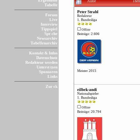
Ergebnisse
Autor
Them
Tabelle
Peter Strahl
Forum
Redakteur
Live
1. Bundesliga
Interview
Tippspiel
Offline
Spr che
Beiträge: 2.606
Newsarchiv
Tabellenarchiv
Kontakt & Infos
Datenschutz
Redakteur werden
Unterst tzen
Meister 2015
Sponsoren
Links
Zur ck
eilbek-andi
Nationalspieler
1. Bundesliga
Offline
Beiträge: 20.794