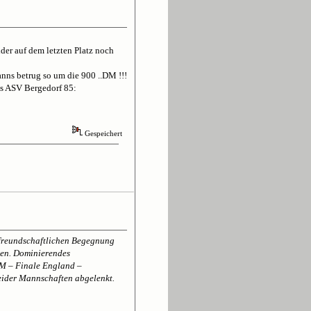
ider auf dem letzten Platz noch
ns betrug so um die 900 ..DM !!!
es ASV Bergedorf 85:
Gespeichert
r freundschaftlichen Begegnung
nen. Dominierendes
M – Finale England –
eider Mannschaften abgelenkt.