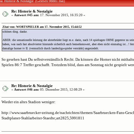
a: Historie & Nostalgie (Gelesen 98881 mal)
Re: Historie & Nostalgie
«
Antwort #45 am:
17. November 2015, 16:35:20 »
Zitat von: WORTSPIELER am 17. November 2015, 15:44:52
schönes ding. danke.
ABER: die sensationelle leistung der alsterbrüder liegt m.e. darin, nach 14 spieltagen OHNE gegentor zu sei
haben, was nach fast absolvierter hinrunde sicherlich auch bemerkenswert, aber eben nicht einmalug ist...! fern
damalige horner tv II. (vermutlich durch landesliga-spieler verstärkt) angesiedelt.
So gesehen hast Du selbstverständlich Recht. Da können die Horner nicht mithalte
Spielen 86:7 Treffer geschafft. Trotzdem blöd, dass am Sonntag nicht gespielt we
Re: Historie & Nostalgie
«
Antwort #46 am:
05. Dezember 2015, 12:08:29 »
Wieder ein altes Stadion weniger:
http://www.saarbruecker-zeitung.de/nachrichten/themen/Saarbruecken-Fans-Gesch
Stadtplaner-Stahlarbeiter-Staedte;art2825,5991811