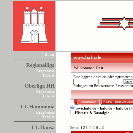
Home
www.hafo.de
Regionalliga
Willkommen
Gast
Ergebnisse
Tabelle
Bitte
loggen sie sich ein
oder
registrieren s
Oberliga HH
Einloggen mit Benutzername, Passwort un
Ergebnisse
Tabelle
ÜBERSICHT
HILFE
EINLOGGE
LL Hammonia
www.hafo.de
»
hafo.de
»
hafo.de
(M
Ergebnisse
Historie & Nostalgie
Tabelle
LL Hansa
Seiten:
1
2
3
[
4
]
5
6
...
9