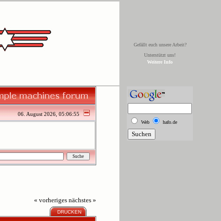
Gefällt euch unsere Arbeit?
Unterstützt uns!
Weitere Info
06. August 2026, 05:06:55
Web
hafo.de
« vorheriges
nächstes »
DRUCKEN