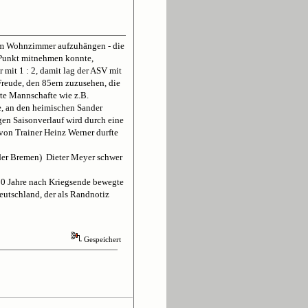
 im Wohnzimmer aufzuhängen - die
 Punkt mitnehmen konnte,
 mit 1 : 2, damit lag der ASV mit
Freude, den 85ern zuzusehen, die
erte Mannschafte wie z.B.
, an den heimischen Sander
en Saisonverlauf wird durch eine
von Trainer Heinz Werner durfte
rder Bremen) Dieter Meyer schwer
 20 Jahre nach Kriegsende bewegte
eutschland, der als Randnotiz
Gespeichert