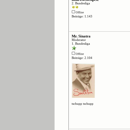
2. Bundesliga
Offline
Beiträge: 1.143
Mr. Sinatra
Moderator
1. Bundesliga
Offline
Beiträge: 2.104
tschupp tschupp