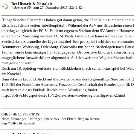
Re: Historie & Nostalgie
«
Antwort #54 am:
27. Dezember 2015, 22:42:42 »
"Eingefleischte Elsternfans haben gut daran getan, die Tabelle einzurahmen und
Elstern auf dem zweiten Tabellenplatz!!! Während der ASV aus Hildesheim einen
unterlag zeitgleich der FC St. Pauli im eigenem Stadion dem SV Arminia Hannover
einem Punkt Vorsprung vor dem FC St. Pauli. Für die Zuschauer war es eine helle 
zweitstärkste Sturmreihe der Liga ( fast drei Tore pro Spiel ) schickte so renommi
Neumünster, Wolfsburg, Oldenburg, Concordia mit hohen Niederlagen nach Hause
Tannen wurde kein einziger Punkt abgegeben. Der positive Eindruck vom bisherig
ausgeglichene Auswärtsbilanz abgerundet. Auf den weiteren Weg der Mannschaft 
man gespannt sein."
Doch am 18. Spieltag verletzte sich Rückkkehrer (nach seinem Gastspiel bei We
am Knöchel ...
Hans-Martin Lippold blickt auf die zweite Saison der Regionalliga Nord zurück.
1964/65 der Frankfurter Auschwitz Prozess die Gesellschaft der Bundesrepublik D
auch kurz in dieser Fußball-Rückblende Würdigung findet.
http://85live.blogspot.de/2015/12/die-elstern-in-der-regionalliga-teil-2.html
85live - die ELSTERNPOST
News, Meinungen, Umfragen, Interviews - der Elstern-Blog im Internet:
http://85live.blogspot.de