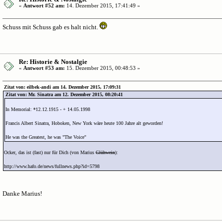
«
Antwort #52 am:
14. Dezember 2015, 17:41:49 »
Schuss mit Schuss gab es halt nicht.
Re: Historie & Nostalgie
«
Antwort #53 am:
15. Dezember 2015, 00:48:53 »
Zitat von: eilbek-andi am 14. Dezember 2015, 17:09:31
Zitat von: Mr. Sinatra am 12. Dezember 2015, 08:20:41
In Memorial: *12.12.1915 - + 14.05.1998
Francis Albert Sinatra, Hoboken, New York wäre heute 100 Jahre alt geworden!
He was the Greatest, he was "The Voice"
Ocker, das ist (fast) nur für Dich (von Marius
Glühwein
):
http://www.hafo.de/news/fullnews.php?id=5798
Danke Marius!