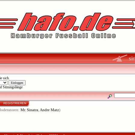
ie sich
.
d Sitzungslänge
N
REGISTRIEREN
oderatoren:
Mr. Sinatra
,
Andre Matz
)