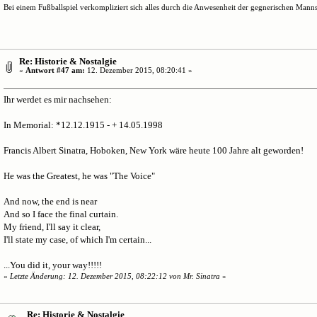
Bei einem Fußballspiel verkompliziert sich alles durch die Anwesenheit der gegnerischen Mannsc
Re: Historie & Nostalgie
«
Antwort #47 am:
12. Dezember 2015, 08:20:41 »
Ihr werdet es mir nachsehen:
In Memorial: *12.12.1915 - + 14.05.1998
Francis Albert Sinatra, Hoboken, New York wäre heute 100 Jahre alt geworden!
He was the Greatest, he was "The Voice"
And now, the end is near
And so I face the final curtain.
My friend, I'll say it clear,
I'll state my case, of which I'm certain...
...You did it, your way!!!!!
«
Letzte Änderung: 12. Dezember 2015, 08:22:12 von Mr. Sinatra
»
Re: Historie & Nostalgie