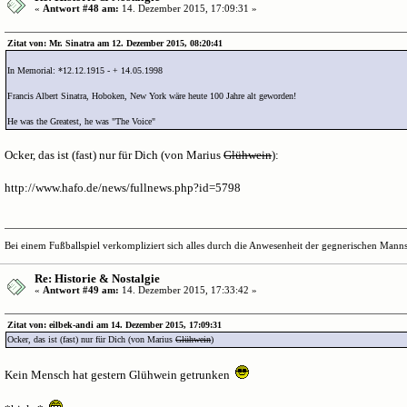
«
Antwort #48 am:
14. Dezember 2015, 17:09:31 »
Zitat von: Mr. Sinatra am 12. Dezember 2015, 08:20:41
In Memorial: *12.12.1915 - + 14.05.1998
Francis Albert Sinatra, Hoboken, New York wäre heute 100 Jahre alt geworden!
He was the Greatest, he was "The Voice"
Ocker, das ist (fast) nur für Dich (von Marius
Glühwein
):
http://www.hafo.de/news/fullnews.php?id=5798
Bei einem Fußballspiel verkompliziert sich alles durch die Anwesenheit der gegnerischen Mannsc
Re: Historie & Nostalgie
«
Antwort #49 am:
14. Dezember 2015, 17:33:42 »
Zitat von: eilbek-andi am 14. Dezember 2015, 17:09:31
Ocker, das ist (fast) nur für Dich (von Marius
Glühwein
)
Kein Mensch hat gestern Glühwein getrunken