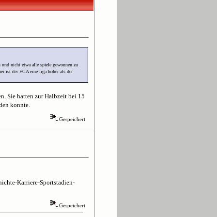
n und nicht etwa alle spiele gewonnen zu
er ist der FCA eine liga höher als der
n. Sie hatten zur Halbzeit bei 15
rden konnte.
Gespeichert
ichte-Karriere-Sportstadien-
Gespeichert