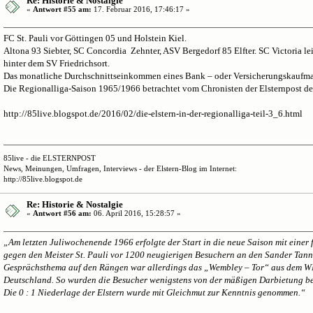
Re: Historie & Nostalgie
«
Antwort #55 am:
17. Februar 2016, 17:46:17 »
FC St. Pauli vor Göttingen 05 und Holstein Kiel.
Altona 93 Siebter, SC Concordia Zehnter, ASV Bergedorf 85 Elfter. SC Victoria le
hinter dem SV Friedrichsort.
Das monatliche Durchschnittseinkommen eines Bank – oder Versicherungskaufman
Die Regionalliga-Saison 1965/1966 betrachtet vom Chronisten der Elsternpost d
http://85live.blogspot.de/2016/02/die-elstern-in-der-regionalliga-teil-3_6.html
85live - die ELSTERNPOST
News, Meinungen, Umfragen, Interviews - der Elstern-Blog im Internet:
http://85live.blogspot.de
Re: Historie & Nostalgie
«
Antwort #56 am:
06. April 2016, 15:28:57 »
„Am letzten Juliwochenende 1966 erfolgte der Start in die neue Saison mit eine
gegen den Meister St. Pauli vor 1200 neugierigen Besuchern an den Sander Tan
Gesprächsthema auf den Rängen war allerdings das „Wembley – Tor“ aus dem W
Deutschland. So wurden die Besucher wenigstens von der mäßigen Darbietung b
Die 0 : 1 Niederlage der Elstern wurde mit Gleichmut zur Kenntnis genommen.“