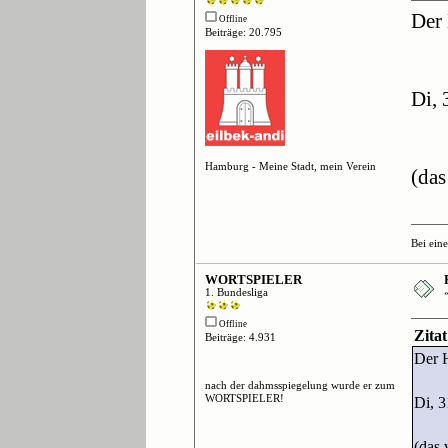
Der 
Offline
Beiträge: 20.795
Di, 
Hamburg - Meine Stadt, mein Verein
(das
Bei ein
WORTSPIELER
1. Bundesliga
Offline
Zitat
Beiträge: 4.931
Der H
nach der dahmsspiegelung wurde er zum
WORTSPIELER!
Di, 
(das 