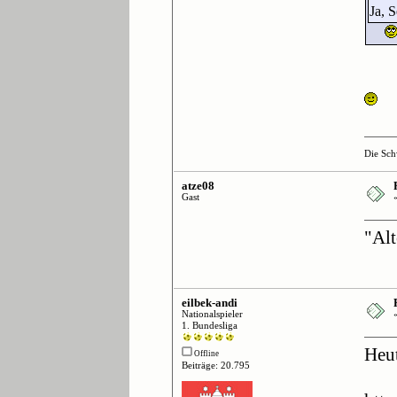
Ja, 
Die Sch
atze08
Gast
"Alt
eilbek-andi
Nationalspieler
1. Bundesliga
Heut
Offline
Beiträge: 20.795