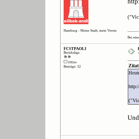
http
("Vic
Hamburg - Meine Stadt, mein Verein
Bei ein
FCSTPAOLI
Bezirksliga
Offline
Zita
Beiträge: 32
Heute
http:
("Vi
Und