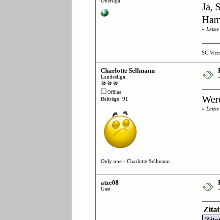
Oberliga
Ja, 
Ham
«
Letzt
SC Vict
Charlotte Sellmann
Landesliga
Offline
Werd
Beiträge: 91
«
Letzt
Only one - Charlotte Sellmann
atze08
Gast
Zita