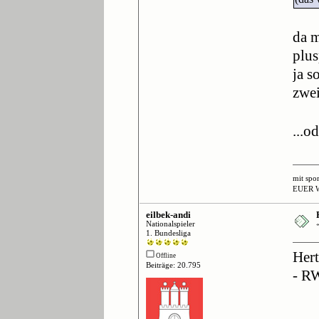
da m
plus
ja s
zwei
...o
mit spo
EUER 
eilbek-andi
Nationalspieler
1. Bundesliga
Hert
Offline
Beiträge: 20.795
- R