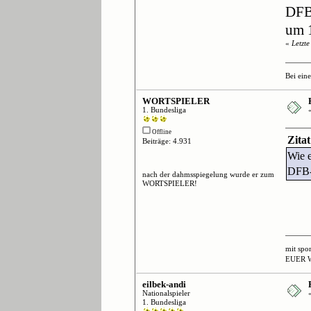
DFB
um 1
«
Letzt
Bei ein
WORTSPIELER
1. Bundesliga
Offline
Zitat
Beiträge: 4.931
Wie e
DFB-
nach der dahmsspiegelung wurde er zum
WORTSPIELER!
mit spo
EUER 
eilbek-andi
Nationalspieler
1. Bundesliga