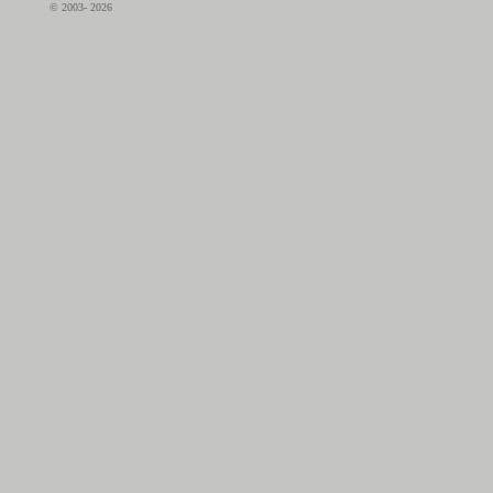
© 2003- 2026