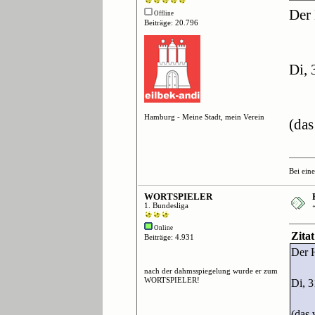
Der 
Offline
Beiträge: 20.796
Di, 
Hamburg - Meine Stadt, mein Verein
(das
Bei ein
WORTSPIELER
1. Bundesliga
Online
Zitat
Beiträge: 4.931
Der H
nach der dahmsspiegelung wurde er zum
WORTSPIELER!
Di, 
(das 