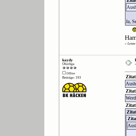
Zita
Aush
Ja, S
Ham
«
Letzt
kaydy
Oberliga
Offline
Zita
Beiträge: 193
Aush
Zita
Werd
Zita
Zita
Zita
Aush