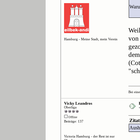
Waru
Weil
von
Hamburg - Meine Stadt, mein Verein
gezo
dem 
(Cot
"sch
Bei ein
Vicky Leandros
Oberliga
Offline
Zita
Beiträge: 137
Aush
Victoria Hamburg - der Rest ist nur