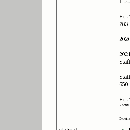
1.00
Fr, 
783 
2020
2021
Staf
Staf
650 
Fr, 
«
Letzt
Bei ein
eilbek-andi