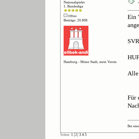
Nationalspieler
1. Bundesliga
Ein 
Offline
Beiträge: 20.808
ange
SVR:
HUFC
Hamburg - Meine Stadt, mein Verein
Alle
Für 
Nach
Bei ein
Seiten:
1
[
2
]
3
4
5