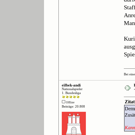
Staf
Anre
Mann
Kuri
ausg
Spiel
Bei ein
eilbek-andi
Nationalspieler
1. Bundesliga
Zitat
Offline
Beiträge: 20.808
Demna
Zusät
Kann