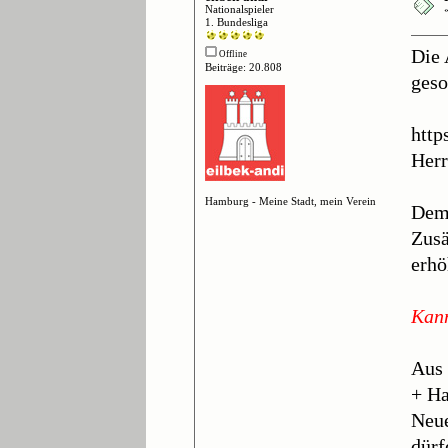
Nationalspieler
1. Bundesliga
Die 
Offline
Beiträge: 20.808
geso
http
Herr
Hamburg - Meine Stadt, mein Verein
Demn
Zusä
erhö
Kann
Aus 
+ H
Neue
dürf