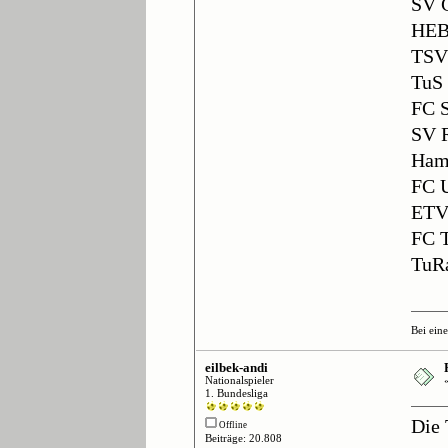
SV 
HE
TSV
TuS
FC S
SV 
Ham
FC 
ET
FC 
TuR
Bei ein
eilbek-andi
Nationalspieler
1. Bundesliga
Die 
Offline
Beiträge: 20.808