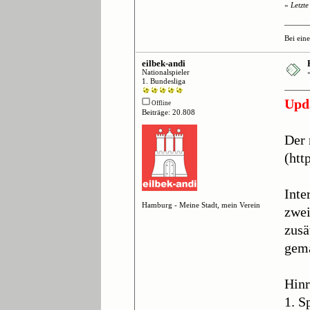
«
Letzt
Bei ein
eilbek-andi
Nationalspieler
1. Bundesliga
Upd
Offline
Beiträge: 20.808
Der 
(
htt
Inte
Hamburg - Meine Stadt, mein Verein
zwei
zusä
gema
Hin
1. S