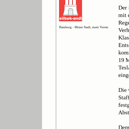
Der 
mit 
Rege
Hamburg - Meine Stadt, mein Verein
Verh
Klas
Ents
komm
19 M
Tesl
eing
Die 
Staf
fest
Abst
Dem 