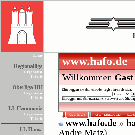
Home
www.hafo.de
Regionalliga
Ergebnisse
Willkommen
Gast
Tabelle
Oberliga HH
Bitte
loggen sie sich ein
oder
registrieren sie sich
.
Ergebnisse
Tabelle
Einloggen mit Benutzername, Passwort und Sitzun
LL Hammonia
Ergebnisse
ÜBERSICHT
HILFE
EINLOGGEN
REGI
Tabelle
www.hafo.de
»
ha
LL Hansa
Andre Matz
)