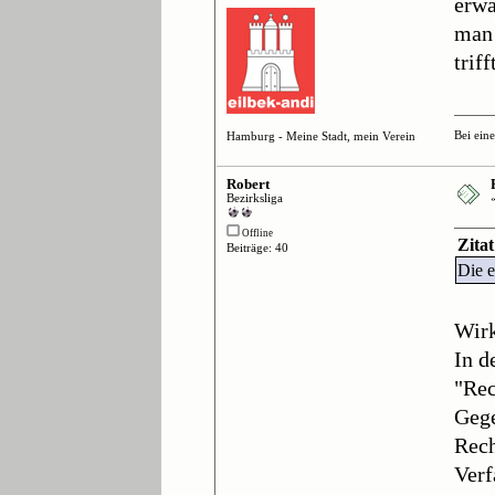
erwa
man 
trif
Bei ein
Hamburg - Meine Stadt, mein Verein
Robert
Bezirksliga
Offline
Zita
Beiträge: 40
Die e
Wir
In d
"Rec
Gege
Rech
Verf