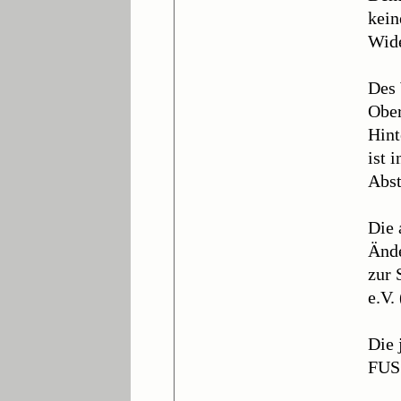
kein
Wide
Des 
Ober
Hint
ist 
Abst
Die 
Ände
zur 
e.V.
Die 
FUS