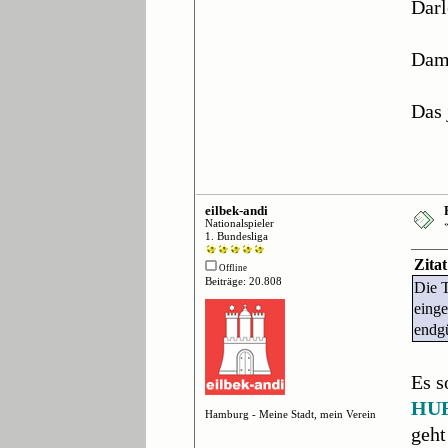
Darl
Dami
Das 
eilbek-andi
Nationalspieler
1. Bundesliga
Zita
Offline
Beiträge: 20.808
Die T
einge
endgü
Es s
HUF
Hamburg - Meine Stadt, mein Verein
geht