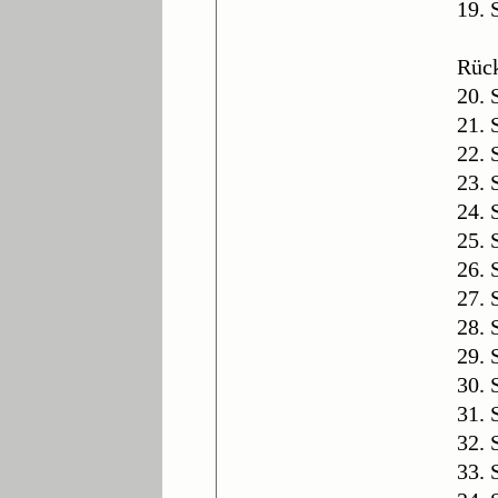
19. 
Rüc
20. 
21. 
22. 
23. 
24. 
25. 
26. 
27. 
28. 
29. 
30. 
31. 
32. 
33. 