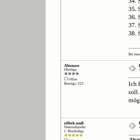
34. 
35. 
36. 
37. 
38. 
Bei ein
Altonase
Oberliga
Offline
Ich 
Beiträge: 225
soll
mög
eilbek-andi
Nationalspieler
1. Bundesliga
Zita