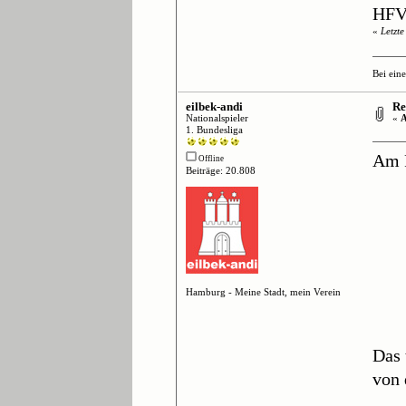
HFV-
«
Letzt
Bei ein
eilbek-andi
Re
Nationalspieler
«
A
1. Bundesliga
Am F
Offline
Beiträge: 20.808
Hamburg - Meine Stadt, mein Verein
Das 
von 