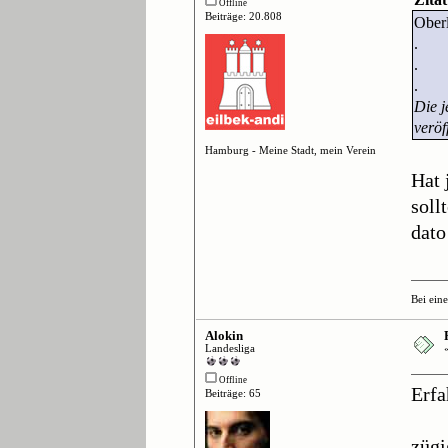
Offline
Beiträge: 20.808
Ober
.
.
.
Die j
veröf
Hamburg - Meine Stadt, mein Verein
Hat 
soll
dato
Bei ein
Alokin
Landesliga
Offline
Erfa
Beiträge: 65
züg