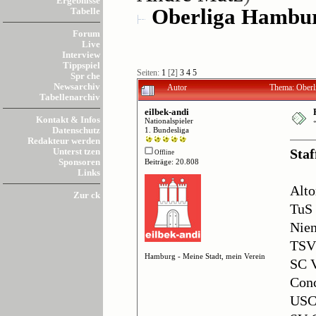
Ergebnisse
Oberliga Hambur
Tabelle
Forum
Live
Interview
Tippspiel
Seiten:
1
[
2
]
3
4
5
Spr che
Newsarchiv
Autor
Thema: Oberl
Tabellenarchiv
eilbek-andi
Kontakt & Infos
Nationalspieler
Datenschutz
1. Bundesliga
Redakteur werden
Unterst tzen
Staf
Offline
Sponsoren
Beiträge: 20.808
Links
Alto
Zur ck
TuS
Nie
TSV
Hamburg - Meine Stadt, mein Verein
SC V
Con
USC