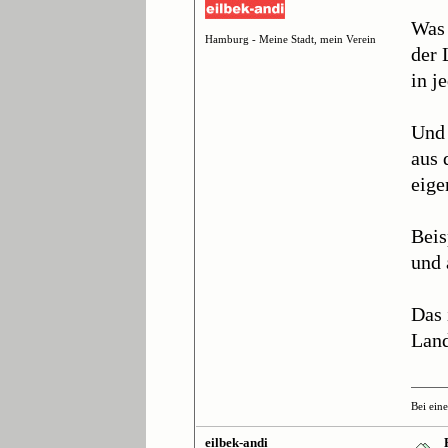
Was 
Hamburg - Meine Stadt, mein Verein
der 
in j
Und 
aus 
eige
Beis
und 
Das 
Land
Bei ein
eilbek-andi