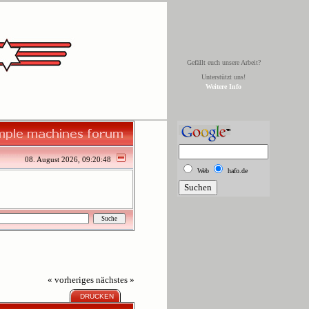
Gefällt euch unsere Arbeit?
Unterstützt uns!
Weitere Info
08. August 2026, 09:20:48
Web
hafo.de
« vorheriges
nächstes »
DRUCKEN