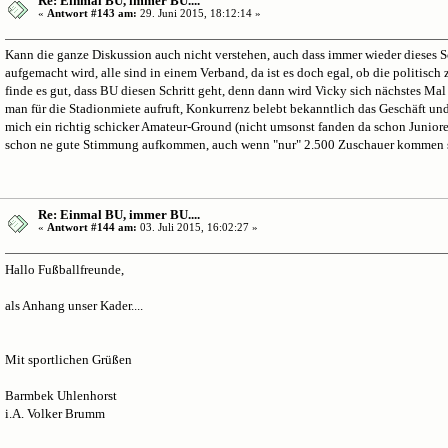
Re: Einmal BU, immer BU....
«
Antwort #143 am:
29. Juni 2015, 18:12:14 »
Kann die ganze Diskussion auch nicht verstehen, auch dass immer wieder dieses 
aufgemacht wird, alle sind in einem Verband, da ist es doch egal, ob die politisc
finde es gut, dass BU diesen Schritt geht, denn dann wird Vicky sich nächstes Ma
man für die Stadionmiete aufruft, Konkurrenz belebt bekanntlich das Geschäft und
mich ein richtig schicker Amateur-Ground (nicht umsonst fanden da schon Junioren
schon ne gute Stimmung aufkommen, auch wenn "nur" 2.500 Zuschauer kommen s
Re: Einmal BU, immer BU....
«
Antwort #144 am:
03. Juli 2015, 16:02:27 »
Hallo Fußballfreunde,
als Anhang unser Kader....
Mit sportlichen Grüßen
Barmbek Uhlenhorst
i.A. Volker Brumm