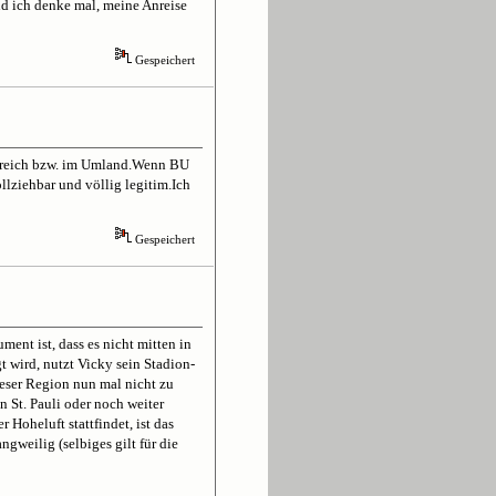
nd ich denke mal, meine Anreise
Gespeichert
bereich bzw. im Umland.Wenn BU
lziehbar und völlig legitim.Ich
Gespeichert
ment ist, dass es nicht mitten in
t wird, nutzt Vicky sein Stadion-
ieser Region nun mal nicht zu
n St. Pauli oder noch weiter
Hoheluft stattfindet, ist das
gweilig (selbiges gilt für die