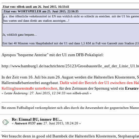
Zitat von: eilbek-andi am 26. Juni 2015, 16:33:41
Zitat von: WORTSPIELER am 25. Juni 2015, 22:56:35
p.s. über öffentliche verkehrsmittel ist EN nun wirklich nicht so schlecht zu erreichen. mit der U1 bis gars
bus warten und dann direkt am stadion aussteigen...!
Ja, wirklich ganz bequem...
Erst fast 40 Minuten vom Hauptbahnhof mit der U1 und dann 1,5 KM zu Fuß von Garstedt zum Stadion (15
Apropos "bequeme Anreise" mit der U1 zum DFB-Pokalspiel:
http://www.hamburg1.de/nachrichten/25123/Grossbaustelle_auf_der_Linie_U1.h
In der Zeit vom 16. Juli bis zum 26. August werden die Haltestellen Klosterstern,
Hallerstraßebarrierefrei ausgebaut.
Dafür wird der Betrieb der U1 zwischen den Hal
Kellinghusenstraße unterbrochen
, für den Zeitraum der Sperrung wird ein
Ersatzv
«
Letzte Änderung: 27. Juni 2015, 12:34:33 von eilbek-andi
»
Bei einem Fußballspiel verkompliziert sich alles durch die Anwesenheit der gegnerischen Mannsc
Re: Einmal BU, immer BU....
«
Antwort #137 am:
27. Juni 2015, 18:24:20 »
Wer braucht denn in good old Barmbek die Haltestellen Klosterstern, Stephanspla