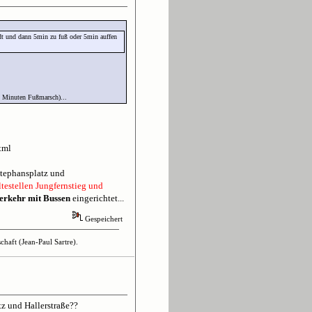
tedt und dann 5min zu fuß oder 5min auffen
 Minuten Fußmarsch)...
tml
 Stephansplatz und
testellen Jungfernstieg und
erkehr mit Bussen
eingerichtet...
Gespeichert
haft (Jean-Paul Sartre).
tz und Hallerstraße??