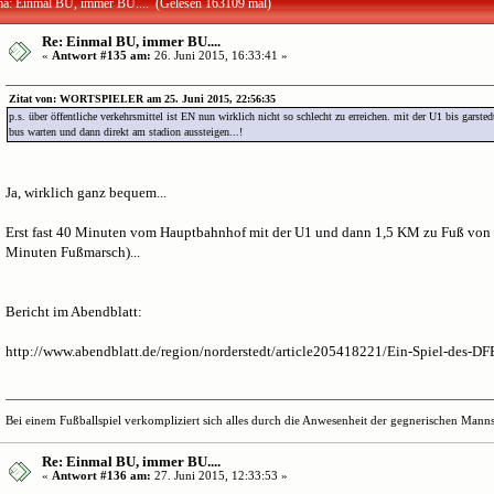
a: Einmal BU, immer BU.... (Gelesen 163109 mal)
Re: Einmal BU, immer BU....
«
Antwort #135 am:
26. Juni 2015, 16:33:41 »
Zitat von: WORTSPIELER am 25. Juni 2015, 22:56:35
p.s. über öffentliche verkehrsmittel ist EN nun wirklich nicht so schlecht zu erreichen. mit der U1 bis garst
bus warten und dann direkt am stadion aussteigen...!
Ja, wirklich ganz bequem...
Erst fast 40 Minuten vom Hauptbahnhof mit der U1 und dann 1,5 KM zu Fuß von 
Minuten Fußmarsch)...
Bericht im Abendblatt:
http://www.abendblatt.de/region/norderstedt/article205418221/Ein-Spiel-des-DFB
Bei einem Fußballspiel verkompliziert sich alles durch die Anwesenheit der gegnerischen Mannsc
Re: Einmal BU, immer BU....
«
Antwort #136 am:
27. Juni 2015, 12:33:53 »