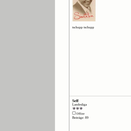
tschupp tschupp
Seff
Landesliga
Offline
Beiträge: 89