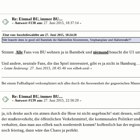
Re: Einmal BU, immer BU....
«
Antwort #138 am:
27. Juni 2015, 18:37:14 »
Zitat von: huschdiewaldfee am 27. Juni 2015, 18:24:20
Wer braucht denn in good old Barmbek die Haltestellen Klosterstern, Stephansplatz und Hallerstraße??
Stimmt.
Alle
Fans von BU wohnen ja in Barmbek und
niemand
braucht die U1 um
Und andere, neutrale Fans, die das Spiel interessiert, gibt es ja nicht in Hamburg....
«
Letzte Änderung: 27. Juni 2015, 18:45:46 von eilbek-andi
»
Bei einem Fußballspiel verkompliziert sich alles durch die Anwesenheit der gegnerischen Mannsc
Re: Einmal BU, immer BU....
«
Antwort #139 am:
27. Juni 2015, 22:56:29 »
ja, ich denke auch ein atmen durch die Hose ist nicht angebracht! statt dessen, so
der straßenverkehr, die öffentlichen Verkehrsmittel, die kommunalen Politiker un
verhalten, dass man aus eilbek nach norderstedt kommt! hoffentlich hat der regio
noch feiertag, dann wäre das Chaos ja perfekt.