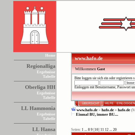
Home
www.hafo.de
Regionalliga
Willkommen
Gast
Ergebnisse
Tabelle
Bitte
loggen sie sich ein
oder
registrieren s
Oberliga HH
Einloggen mit Benutzername, Passwort un
Ergebnisse
Tabelle
ÜBERSICHT
HILFE
EINLOGGE
LL Hammonia
www.hafo.de
»
hafo.de
»
hafo.de
(M
Ergebnisse
Einmal BU, immer BU....
Tabelle
LL Hansa
Seiten:
1
...
8
9
[
10
]
11
12
...
20