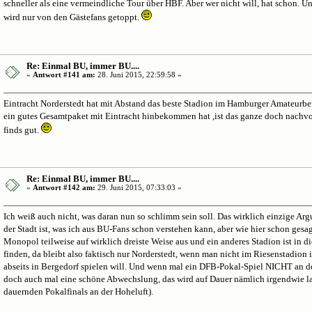
schneller als eine vermeindliche Tour über HBF. Aber wer nicht will, hat schon. U
wird nur von den Gästefans getoppt.
Re: Einmal BU, immer BU....
«
Antwort #141 am:
28. Juni 2015, 22:59:58 »
Eintracht Norderstedt hat mit Abstand das beste Stadion im Hamburger Amateur
ein gutes Gesamtpaket mit Eintracht hinbekommen hat ,ist das ganze doch nachvol
finds gut.
Re: Einmal BU, immer BU....
«
Antwort #142 am:
29. Juni 2015, 07:33:03 »
Ich weiß auch nicht, was daran nun so schlimm sein soll. Das wirklich einzige Argu
der Stadt ist, was ich aus BU-Fans schon verstehen kann, aber wie hier schon gesag
Monopol teilweise auf wirklich dreiste Weise aus und ein anderes Stadion ist in d
finden, da bleibt also faktisch nur Norderstedt, wenn man nicht im Riesenstadion i
abseits in Bergedorf spielen will. Und wenn mal ein DFB-Pokal-Spiel NICHT an der 
doch auch mal eine schöne Abwechslung, das wird auf Dauer nämlich irgendwie lan
dauernden Pokalfinals an der Hoheluft).