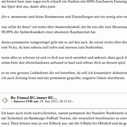
am besten baut man sogar noch schnell ein Stadion mit 6000 Zuschauern Fassung
das Spiel dort aus, damit alles passt.
@e-a. momentan sind deine Kommentare und Einstellungen mir ein wenig sehr we
was willst du denn? wir reden über Amaterufussball, der für uns alle eine Herzensan
99,99% die Aufmerksamkeit einer absoluten Randsportart hat.
dieses permanente rumgenörgel geht mir so auf den sack. du weisst nichts über 
und Vicky, du hast nahezu null infos und internas zum Stadionbau.
wenn alles so scheisse ist und es dich nur noch anwidert und ankotzt, dann guck d
nimm bitte den überschaubaren aufwand in kauf und erfreue dich an diesem spiel.
es ist eine gewisse Liebhaberei die wir betreiben, da will ich konstruktiv diskuti
ich auch Zeitung lesen und mir permanent gequirlte, negative Grütze durchlesen.
Re: Einmal BU, immer BU....
«
Antwort #140 am:
28. Juni 2015, 20:13:24 »
Ich kann auch nicht nachvollziehen, warum permanent der Standort Norderstedt sc
mit Sicherheit im Hamburger Fußball Vereine, die wesentlich beschissener zu err
usw.). Dazu könnte man ja von Eilbeck aus, mit der S-Bahn bis Ohlsdorf und da ge