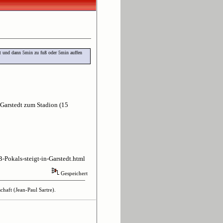
edt und dann 5min zu fuß oder 5min auffen
Garstedt zum Stadion (15
-Pokals-steigt-in-Garstedt.html
Gespeichert
haft (Jean-Paul Sartre).