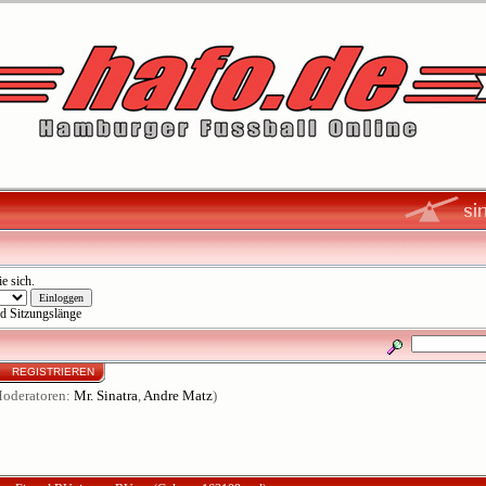
ie sich
.
d Sitzungslänge
N
REGISTRIEREN
oderatoren:
Mr. Sinatra
,
Andre Matz
)