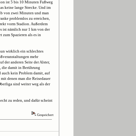
dion ist 5 bis 10 Minuten Fußweg
 das keine lange Strecke. Und im
halb von zwei Minuten und man
Kranke problemlos zu erreichen,
direkt vorm Stadion. Außerdem
s ist nämlich nur 1 km von der
 zum Spazieren als es in
un wirklich ein schlechtes
oßveranstaltungen mehr
f der anderen Seite der Alster,
, die damit in Berührung
 auch kein Problem damit, auf
, mit denen man die Reisedauer
berliga sind weiter weg als der
echt zu reden, und dafür scheint
Gespeichert