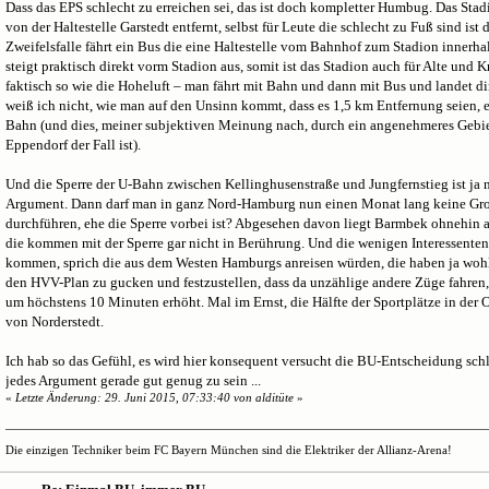
Dass das EPS schlecht zu erreichen sei, das ist doch kompletter Humbug. Das Sta
von der Haltestelle Garstedt entfernt, selbst für Leute die schlecht zu Fuß sind ist
Zweifelsfalle fährt ein Bus die eine Haltestelle vom Bahnhof zum Stadion inner
steigt praktisch direkt vorm Stadion aus, somit ist das Stadion auch für Alte und 
faktisch so wie die Hoheluft – man fährt mit Bahn und dann mit Bus und landet 
weiß ich nicht, wie man auf den Unsinn kommt, dass es 1,5 km Entfernung seien, e
Bahn (und dies, meiner subjektiven Meinung nach, durch ein angenehmeres Gebiet
Eppendorf der Fall ist).
Und die Sperre der U-Bahn zwischen Kellinghusenstraße und Jungfernstieg ist ja n
Argument. Dann darf man in ganz Nord-Hamburg nun einen Monat lang keine Gr
durchführen, ehe die Sperre vorbei ist? Abgesehen davon liegt Barmbek ohnehin au
die kommen mit der Sperre gar nicht in Berührung. Und die wenigen Interessenten
kommen, sprich die aus dem Westen Hamburgs anreisen würden, die haben ja wohl
den HVV-Plan zu gucken und festzustellen, dass da unzählige andere Züge fahren
um höchstens 10 Minuten erhöht. Mal im Ernst, die Hälfte der Sportplätze in der O
von Norderstedt.
Ich hab so das Gefühl, es wird hier konsequent versucht die BU-Entscheidung schl
jedes Argument gerade gut genug zu sein ...
«
Letzte Änderung: 29. Juni 2015, 07:33:40 von alditüte
»
Die einzigen Techniker beim FC Bayern München sind die Elektriker der Allianz-Arena!