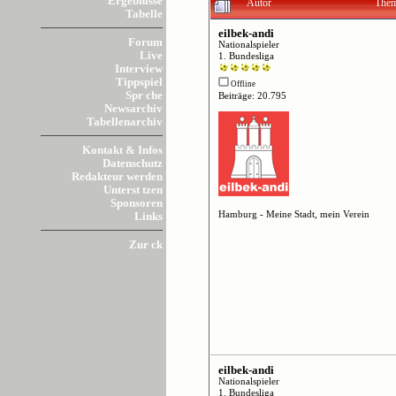
Ergebnisse
Autor
Them
Tabelle
eilbek-andi
Forum
Nationalspieler
Live
1. Bundesliga
Interview
Tippspiel
Offline
Spr che
Beiträge: 20.795
Newsarchiv
Tabellenarchiv
Kontakt & Infos
Datenschutz
Redakteur werden
Unterst tzen
Sponsoren
Hamburg - Meine Stadt, mein Verein
Links
Zur ck
eilbek-andi
Nationalspieler
1. Bundesliga